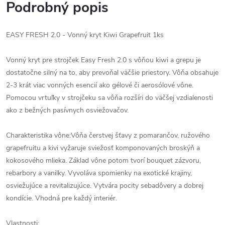
Podrobný popis
EASY FRESH 2.0 - Vonný kryt Kiwi Grapefruit 1ks
Vonný kryt pre strojček Easy Fresh 2.0 s vôňou kiwi a grepu je
dostatočne silný na to, aby prevoňal väčšie priestory. Vôňa obsahuje
2-3 krát viac vonných esencií ako gélové či aerosólové vône.
Pomocou vrtuľky v strojčeku sa vôňa rozšíri do väčšej vzdialenosti
ako z bežných pasívnych osviežovačov.
Charakteristika vône:Vôňa čerstvej šťavy z pomarančov, ružového
grapefruitu a kivi vyžaruje sviežosť komponovaných broskýň a
kokosového mlieka. Základ vône potom tvorí bouquet zázvoru,
rebarbory ​​a vanilky. Vyvoláva spomienky na exotické krajiny,
osviežujúce a revitalizujúce. Vytvára pocity sebadôvery a dobrej
kondície. Vhodná pre každý interiér.
Vlastnosti: