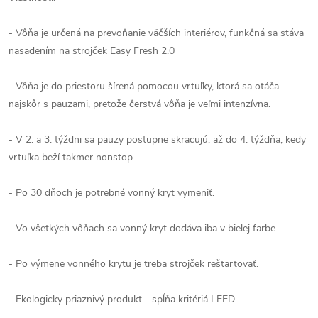
- Vôňa je určená na prevoňanie väčších interiérov, funkčná sa stáva
nasadením na strojček Easy Fresh 2.0
- Vôňa je do priestoru šírená pomocou vrtuľky, ktorá sa otáča
najskôr s pauzami, pretože čerstvá vôňa je veľmi intenzívna.
- V 2. a 3. týždni sa pauzy postupne skracujú, až do 4. týždňa, kedy
vrtuľka beží takmer nonstop.
- Po 30 dňoch je potrebné vonný kryt vymeniť.
- Vo všetkých vôňach sa vonný kryt dodáva iba v bielej farbe.
- Po výmene vonného krytu je treba strojček reštartovať.
- Ekologicky priaznivý produkt - spĺňa kritériá LEED.