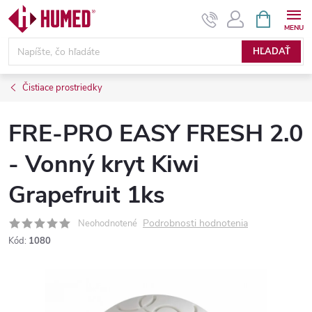
Prejsť
NÁKUPN
KOŠÍK
na
obsah
HĽADAŤ
Čistiace prostriedky
FRE-PRO EASY FRESH 2.0
- Vonný kryt Kiwi
Grapefruit 1ks
Podrobnosti hodnotenia
Neohodnotené
Kód:
1080