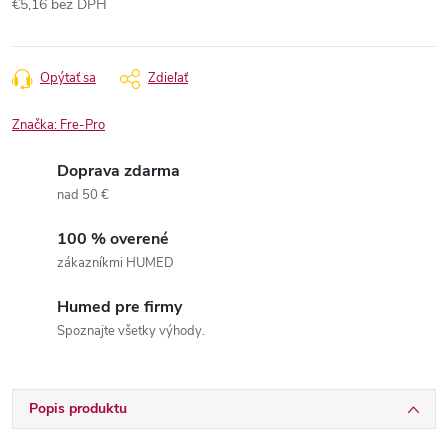
€5,16 bez DPH
Jednotková
cena:
Opýtať sa
Zdieľať
Značka:
Fre-Pro
Doprava zdarma
nad 50 €
100 % overené
zákazníkmi HUMED
Humed pre firmy
Spoznajte všetky výhody.
Popis produktu