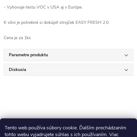
- Vyhovuje testu VOC v USA aj v Európe.
K vôni je potrebné si dokúpiť strojček EASY FRESH 2.0
Cena je za 1ks
Parametre produktu
Diskusia
Z
Tento web používa súbory cookie. Ďalším prechádzaním
Blog
tohto webu vyjadrujete súhlas s ich používaním. Viac