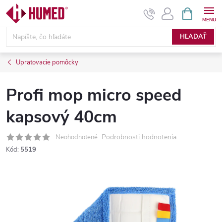
Prejsť
NÁKUPN
KOŠÍK
na
obsah
HĽADAŤ
Upratovacie pomôcky
Profi mop micro speed
kapsový 40cm
Podrobnosti hodnotenia
Neohodnotené
Kód:
5519