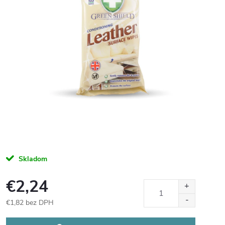
Skladom
€2,24
€1,82 bez DPH
Jednotková