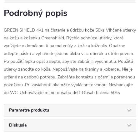
Podrobný popis
GREEN SHIELD 4v1 na čistenie a údržbu kože 50ks Vlhčené utierky
na kožu a koženku Greenshield. Rýchlo schnúce utierky, ktoré
využijete v domácnosti na materiály z kože a koženky. Opatrne
odlepte pásku a vytiahnite jedenu alebo viac utierok a utrite povrch.
Po použití lepku opäť zalepte, aby ste zabránili vyschnutiu. Použitú
utierky zahoďte do koša. Nepoužívajte na tkaniny a koberce.. Nie je
určené na osobnú potrebu. Zabráňte kontaktu s očami a poranenou
pokožkou. Pri zasiahnutí okamžite vypláchnite vodou. Nevhadzujte
do WC. Uchovávajte mimo dosahu detí. Obsah balenia 50ks
Parametre produktu
Diskusia