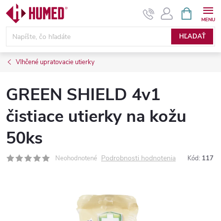
Prejsť
NÁKUPN
KOŠÍK
na
obsah
HĽADAŤ
Vlhčené upratovacie utierky
GREEN SHIELD 4v1
čistiace utierky na kožu
50ks
Podrobnosti hodnotenia
Neohodnotené
Kód:
117