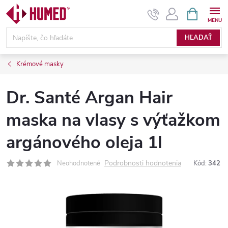
Prejsť
NÁKUPN
KOŠÍK
na
obsah
HĽADAŤ
Krémové masky
Dr. Santé Argan Hair
maska na vlasy s výťažkom
argánového oleja 1l
Podrobnosti hodnotenia
Neohodnotené
Kód:
342