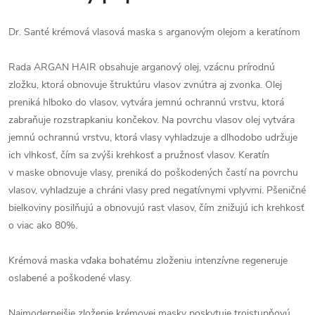
Dr. Santé krémová vlasová maska s arganovým olejom a keratínom
Rada ARGAN HAIR obsahuje arganový olej, vzácnu prírodnú
zložku, ktorá obnovuje štruktúru vlasov zvnútra aj zvonka. Olej
preniká hlboko do vlasov, vytvára jemnú ochrannú vrstvu, ktorá
zabraňuje rozstrapkaniu končekov. Na povrchu vlasov olej vytvára
jemnú ochrannú vrstvu, ktorá vlasy vyhladzuje a dlhodobo udržuje
ich vlhkosť, čím sa zvýši krehkosť a pružnosť vlasov. Keratín
v maske obnovuje vlasy, preniká do poškodených častí na povrchu
vlasov, vyhladzuje a chráni vlasy pred negatívnymi vplyvmi. Pšeničné
bielkoviny posilňujú a obnovujú rast vlasov, čím znižujú ich krehkosť
o viac ako 80%.
Krémová maska ​​vďaka bohatému zloženiu intenzívne regeneruje
oslabené a poškodené vlasy.
Najmodernejšie zloženie krémovej masky poskytuje trojstupňovú