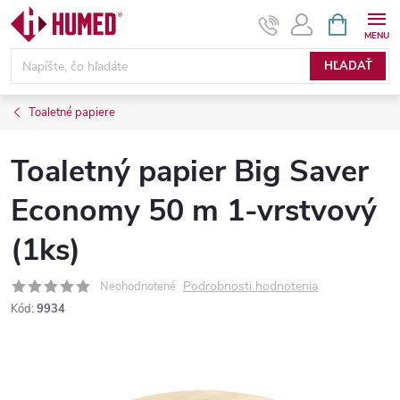
Prejsť
NÁKUPN
KOŠÍK
na
obsah
HĽADAŤ
Toaletné papiere
Toaletný papier Big Saver
Economy 50 m 1-vrstvový
(1ks)
Podrobnosti hodnotenia
Neohodnotené
Kód:
9934