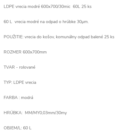
LDPE vrecia modré 600x700/30mic 60L 25 ks
60 L vrecia modré na odpad o hrúbke 30μm.
POUŽITIE: vrecia do košov, komunálny odpad balené 25 ks
ROZMER 600x700mm
TVAR - rolované
TYP: LDPE vrecia
FARBA : modrá
HRÚBKA: MM/MY0,03mm/30my
OBJEM/L: 60 L