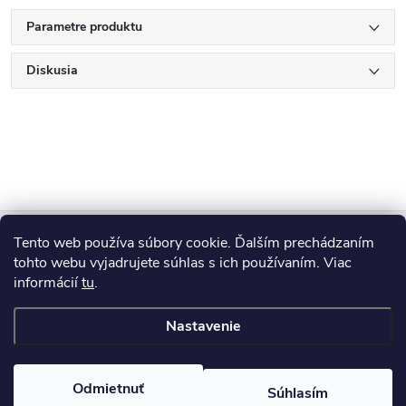
Parametre produktu
Diskusia
Z
Tento web používa súbory cookie. Ďalším prechádzaním
Blog
á
tohto webu vyjadrujete súhlas s ich používaním. Viac
informácií
tu
.
Informácie pre vás
p
Nastavenie
ä
Copyright 2026
HUMED
. Všetky práva vyhradené.
Odmietnuť
Súhlasím