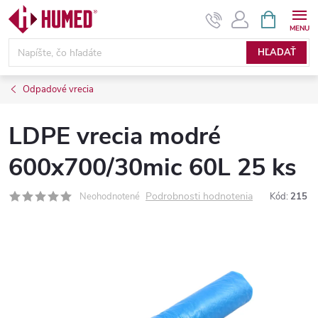
Prejsť
NÁKUPN
KOŠÍK
na
obsah
HĽADAŤ
Odpadové vrecia
LDPE vrecia modré
600x700/30mic 60L 25 ks
Podrobnosti hodnotenia
Neohodnotené
Kód:
215