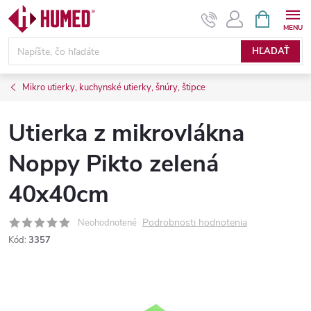
Prejsť
NÁKUPN
KOŠÍK
na
obsah
HĽADAŤ
Mikro utierky, kuchynské utierky, šnúry, štipce
Utierka z mikrovlákna
Noppy Pikto zelená
40x40cm
Podrobnosti hodnotenia
Neohodnotené
Kód:
3357