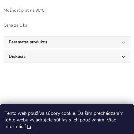
Možnosť prať na 95°C
Cena za 1 ks
Parametre produktu
Diskusia
Z
Tento web používa súbory cookie. Ďalším prechádzaním
Blog
á
tohto webu vyjadrujete súhlas s ich používaním. Viac
informácií
tu
.
Informácie pre vás