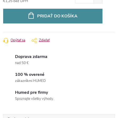
€1,25 bez DPH
Jednotková
cena:
PRIDAŤ DO KOŠÍKA
Opýtať sa
Zdieľať
Doprava zdarma
nad 50 €
100 % overené
zákazníkmi HUMED
Humed pre firmy
Spoznajte všetky výhody.