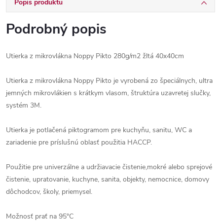
Popis produktu
Podrobný popis
Utierka z mikrovlákna Noppy Pikto 280g/m2 žltá 40x40cm
Utierka z mikrovlákna Noppy Pikto je vyrobená zo špeciálnych, ultra
jemných mikrovlákien s krátkym vlasom, štruktúra uzavretej slučky,
systém 3M.
Utierka je potlačená piktogramom pre kuchyňu, sanitu, WC a
zariadenie pre príslušnú oblasť použitia HACCP.
Použitie pre univerzálne a udržiavacie čistenie,mokré alebo sprejové
čistenie, upratovanie, kuchyne, sanita, objekty, nemocnice, domovy
dôchodcov, školy, priemysel.
Možnosť prať na 95°C