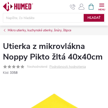
Prejsť
NÁKUPN
KOŠÍK
na
obsah
HĽADAŤ
Mikro utierky, kuchynské utierky, šnúry, štipce
Utierka z mikrovlákna
Noppy Pikto žltá 40x40cm
Podrobnosti hodnotenia
Neohodnotené
Kód:
3358