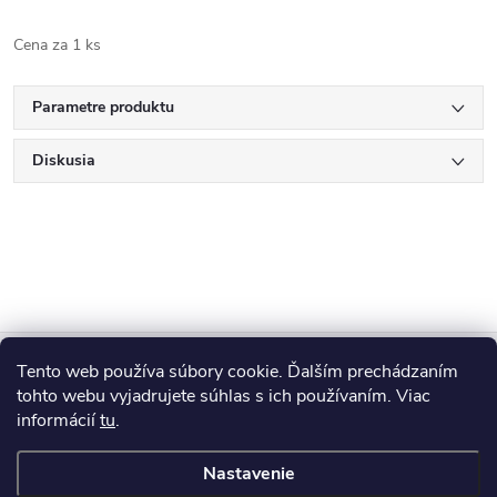
Cena za 1 ks
Parametre produktu
Diskusia
Z
Tento web používa súbory cookie. Ďalším prechádzaním
Blog
á
tohto webu vyjadrujete súhlas s ich používaním. Viac
informácií
tu
.
Informácie pre vás
p
Nastavenie