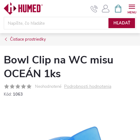
Prejsť
NÁKUPN
KOŠÍK
na
obsah
HĽADAŤ
Čistiace prostriedky
Bowl Clip na WC misu
OCEÁN 1ks
Podrobnosti hodnotenia
Neohodnotené
Kód:
1063