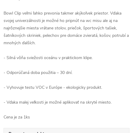
Bowl Clip veľmi ľahko prevonia takmer akýkoľvek priestor. Vďaka
svojej univerzálnosti je možné ho pripnúť na wc misu ale aj na
najrôznejšie miesta vrátane stolov, priečok, športových tašiek,
šatníkových skriniek, pelechov pre domáce zvieratá, košov, potrubí a
mnohých ďalších.
- Silná vôňa sviežosti oceánu v praktickom klipe.
- Odporúčaná doba použitia – 30 dní.
- Vyhovuje testu VOC v Európe - ekologicky produkt.
- Vďaka malej veľkosti je možné aplikovať na skryté miesto.
Cena je za 1ks