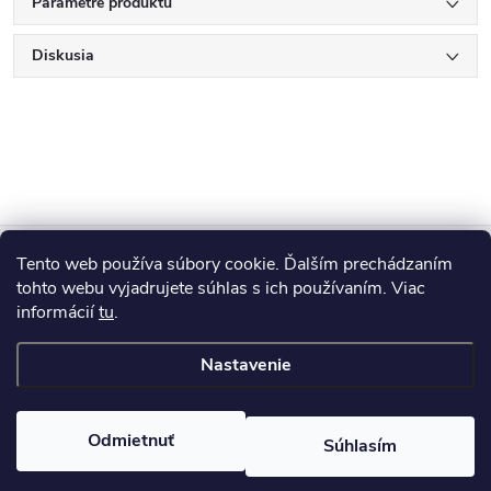
Parametre produktu
Diskusia
Z
Tento web používa súbory cookie. Ďalším prechádzaním
Blog
á
tohto webu vyjadrujete súhlas s ich používaním. Viac
informácií
tu
.
Informácie pre vás
p
Nastavenie
ä
Copyright 2026
HUMED
. Všetky práva vyhradené.
Odmietnuť
Súhlasím
t
Vytvoril Shoptet