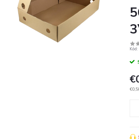
5
3
Kód:
€
€0,5
Jedn
cena