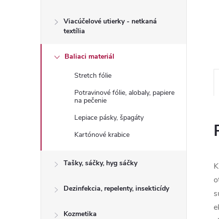
Viacúčelové utierky - netkaná
textília
Baliaci materiál
Stretch fólie
Potravinové fólie, alobaly, papiere
na pečenie
Lepiace pásky, špagáty
Kartónové krabice
Tašky, sáčky, hyg sáčky
K
o
Dezinfekcia, repelenty, insekticídy
s
e
Kozmetika