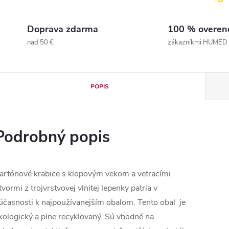
Doprava zdarma
100 % overen
nad 50 €
zákazníkmi HUMED
POPIS
Podrobný popis
artónové krabice s klopovým vekom a vetracími
tvormi z trojvrstvovej vlnitej lepenky patria v
účasnosti k najpoužívanejším obalom. Tento obal je
kologický a plne recyklovaný. Sú vhodné na