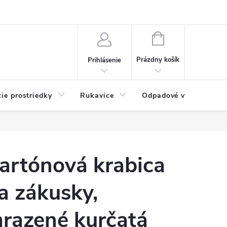
Možnosti platby
Blog
O nás
Kontakty
NÁKUPNÝ
KOŠÍK
Prázdny košík
Prihlásenie
cie prostriedky
Rukavice
Odpadové vrecia
artónová krabica
a zákusky,
razené kurčatá