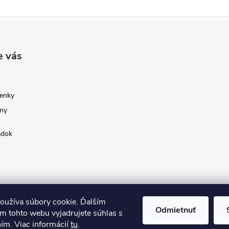
e vás
enky
ny
adok
oužíva súbory cookie. Ďalším
Odmietnuť
m tohto webu vyjadrujete súhlas s
ním. Viac informácií
tu
.