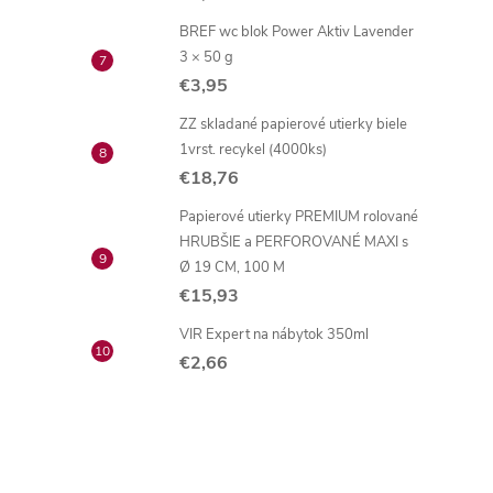
BREF wc blok Power Aktiv Lavender
3 × 50 g
€3,95
ZZ skladané papierové utierky biele
1vrst. recykel (4000ks)
€18,76
Papierové utierky PREMIUM rolované
HRUBŠIE a PERFOROVANÉ MAXI s
Ø 19 CM, 100 M
€15,93
VIR Expert na nábytok 350ml
€2,66