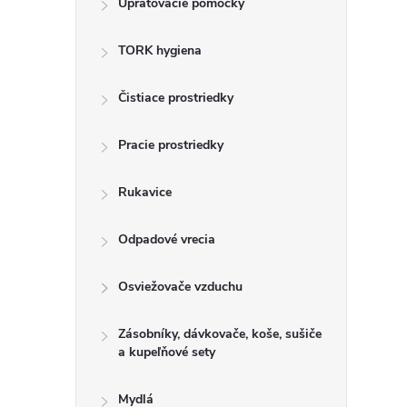
Upratovacie pomôcky
n
TORK hygiena
ý
p
Čistiace prostriedky
a
Pracie prostriedky
n
Rukavice
e
Odpadové vrecia
l
Osviežovače vzduchu
Zásobníky, dávkovače, koše, sušiče
a kupeľňové sety
Mydlá