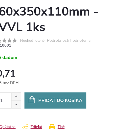
60x350x110mm -
VVL 1ks
Podrobnosti hodnotenia
Neohodnotené
10001
Skladom
0,71
8 bez DPH
otková
:
PRIDAŤ DO KOŠÍKA
Opýtať sa
Zdieľať
Tlač