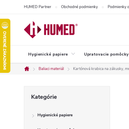
Prejsť
HUMED Partner
Obchodné podmienky
Podmienky o
na
obsah
Hygienické papiere
Upratovacie pomôcky
Baliaci materiál
Kartónová krabica na zákusky,
Domov
B
Preskočiť
Kategórie
kategórie
o
Hygienické papiere
č