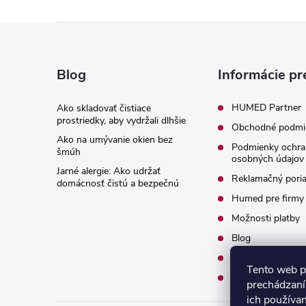
Z
á
Blog
Informácie pr
p
HUMED Partner
Ako skladovať čistiace
prostriedky, aby vydržali dlhšie
Obchodné podmi
ä
Ako na umývanie okien bez
Podmienky ochra
šmúh
osobných údajov
t
Jarné alergie: Ako udržať
Reklamačný pori
domácnosť čistú a bezpečnú
i
Humed pre firmy
Možnosti platby
e
Blog
O nás
Tento web p
Kontakty
prechádzaní
ich používa