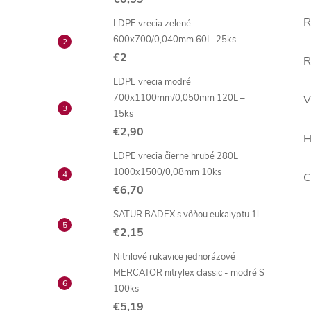
R
LDPE vrecia zelené
600x700/0,040mm 60L-25ks
€2
R
LDPE vrecia modré
700x1100mm/0,050mm 120L –
V
15ks
€2,90
H
LDPE vrecia čierne hrubé 280L
1000x1500/0,08mm 10ks
C
€6,70
SATUR BADEX s vôňou eukalyptu 1l
€2,15
Nitrilové rukavice jednorázové
MERCATOR nitrylex classic - modré S
100ks
€5,19