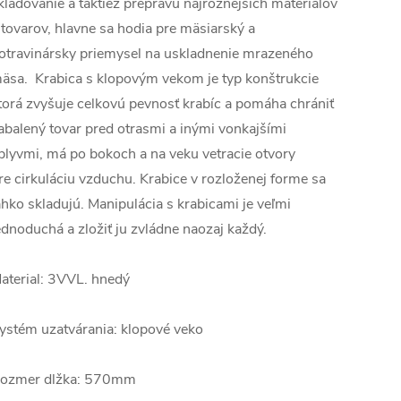
kladovanie a taktiež prepravu najrôznejších materiálov
 tovarov, hlavne sa hodia pre mäsiarský a
otravinársky priemysel na uskladnenie mrazeného
äsa. Krabica s klopovým vekom je typ konštrukcie
torá zvyšuje celkovú pevnosť krabíc a pomáha chrániť
abalený tovar pred otrasmi a inými vonkajšími
plyvmi, má po bokoch a na veku vetracie otvory
re cirkuláciu vzduchu. Krabice v rozloženej forme sa
ahko skladujú. Manipulácia s krabicami je veľmi
ednoduchá a zložiť ju zvládne naozaj každý.
aterial: 3VVL. hnedý
ystém uzatvárania: klopové veko
ozmer dlžka: 570mm