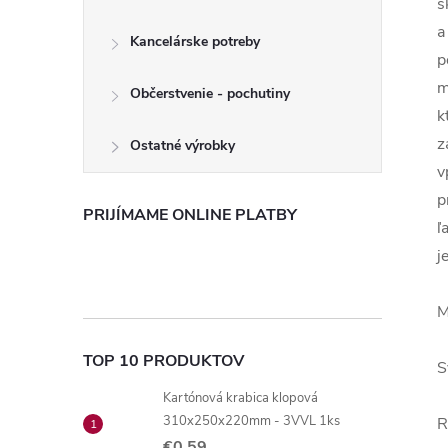
s
a
Kancelárske potreby
p
m
Občerstvenie - pochutiny
k
z
Ostatné výrobky
v
p
PRIJÍMAME ONLINE PLATBY
ľ
j
M
TOP 10 PRODUKTOV
S
Kartónová krabica klopová
310x250x220mm - 3VVL 1ks
R
€0,59