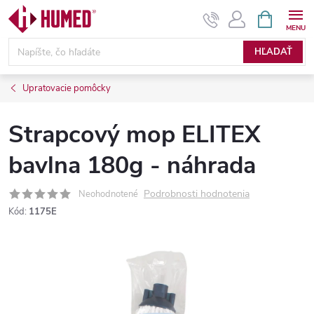
Prejsť
NÁKUPN
KOŠÍK
na
obsah
HĽADAŤ
Upratovacie pomôcky
Strapcový mop ELITEX
bavlna 180g - náhrada
Podrobnosti hodnotenia
Neohodnotené
Kód:
1175E