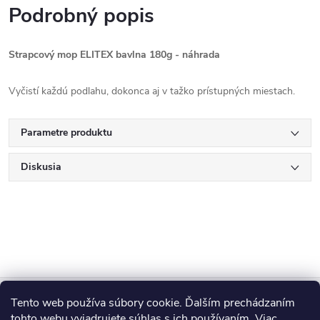
Podrobný popis
Strapcový mop ELITEX bavlna 180g - náhrada
Vyčistí každú podlahu, dokonca aj v tažko prístupných miestach.
Parametre produktu
Diskusia
Z
Tento web používa súbory cookie. Ďalším prechádzaním
Blog
tohto webu vyjadrujete súhlas s ich používaním. Viac