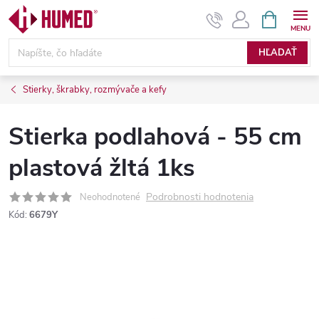
Prejsť
NÁKUPN
KOŠÍK
na
obsah
HĽADAŤ
Stierky, škrabky, rozmývače a kefy
Stierka podlahová - 55 cm
plastová žltá 1ks
Podrobnosti hodnotenia
Neohodnotené
Kód:
6679Y