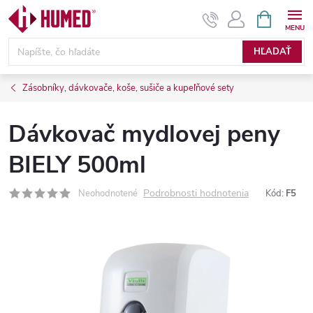
Prejsť
NÁKUPN
KOŠÍK
na
obsah
HĽADAŤ
Zásobníky, dávkovače, koše, sušiče a kupeľňové sety
Dávkovač mydlovej peny
BIELY 500ml
Podrobnosti hodnotenia
Neohodnotené
Kód:
F5