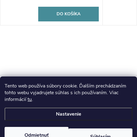
DO KOŠÍKA
Z
Tento web používa súbory cookie. Ďalším prechádzaním
Blog
á
tohto webu vyjadrujete súhlas s ich používaním. Viac
informácií
tu
.
Informácie pre vás
p
Nastavenie
ä
Copyright 2026
HUMED
. Všetky práva vyhradené.
Odmietnuť
Súhlasím