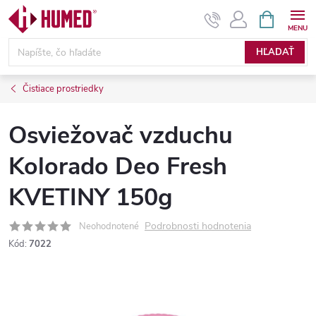
Prejsť
NÁKUPN
KOŠÍK
na
obsah
HĽADAŤ
Čistiace prostriedky
Osviežovač vzduchu
Kolorado Deo Fresh
KVETINY 150g
Podrobnosti hodnotenia
Neohodnotené
Kód:
7022