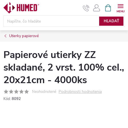
Prejsť
NÁKUPN
KOŠÍK
na
obsah
HĽADAŤ
Utierky papierové
Papierové utierky ZZ
skladané, 2 vrst. 100% cel.,
20x21cm - 4000ks
Podrobnosti hodnotenia
Neohodnotené
Kód:
8092