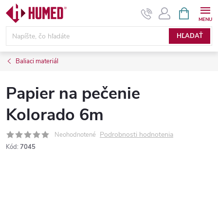
Prejsť
NÁKUPN
KOŠÍK
na
obsah
HĽADAŤ
Baliaci materiál
Papier na pečenie
Kolorado 6m
Podrobnosti hodnotenia
Neohodnotené
Kód:
7045