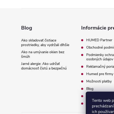
Z
á
Blog
Informácie pr
p
HUMED Partner
Ako skladovať čistiace
prostriedky, aby vydržali dlhšie
Obchodné podmi
ä
Ako na umývanie okien bez
Podmienky ochra
šmúh
osobných údajov
t
Jarné alergie: Ako udržať
Reklamačný pori
domácnosť čistú a bezpečnú
i
Humed pre firmy
Možnosti platby
e
Blog
O nás
Tento web p
Kontakty
prechádzaní
ich používa