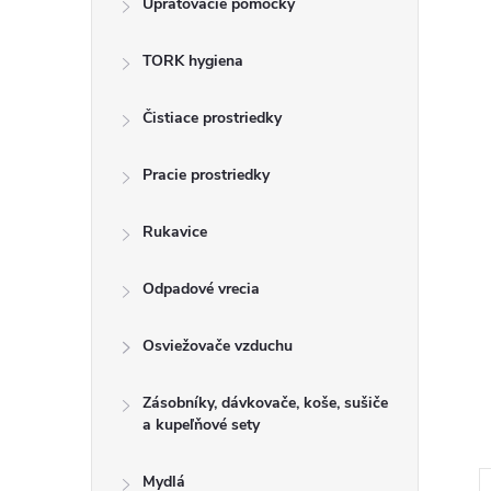
Upratovacie pomôcky
n
TORK hygiena
ý
p
Čistiace prostriedky
a
Pracie prostriedky
n
Rukavice
e
Odpadové vrecia
l
Osviežovače vzduchu
Zásobníky, dávkovače, koše, sušiče
a kupeľňové sety
Mydlá