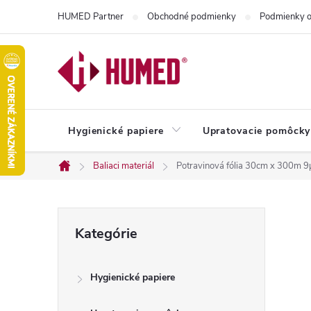
Prejsť
HUMED Partner
Obchodné podmienky
Podmienky o
na
obsah
Hygienické papiere
Upratovacie pomôcky
Baliaci materiál
Potravinová fólia 30cm x 300m 
Domov
B
Preskočiť
Kategórie
kategórie
o
Hygienické papiere
č