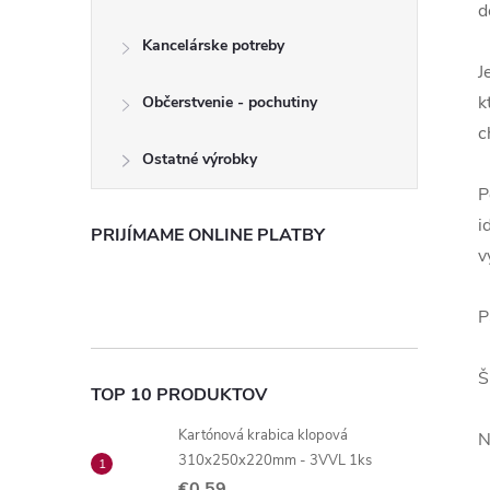
d
Kancelárske potreby
J
k
Občerstvenie - pochutiny
c
Ostatné výrobky
P
i
PRIJÍMAME ONLINE PLATBY
v
P
Š
TOP 10 PRODUKTOV
Kartónová krabica klopová
N
310x250x220mm - 3VVL 1ks
€0,59