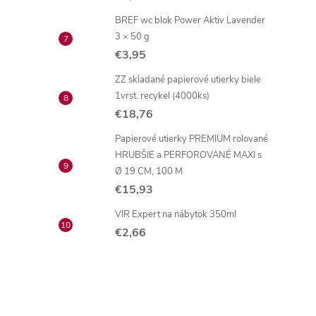
BREF wc blok Power Aktiv Lavender
3 × 50 g
€3,95
ZZ skladané papierové utierky biele
1vrst. recykel (4000ks)
€18,76
Papierové utierky PREMIUM rolované
HRUBŠIE a PERFOROVANÉ MAXI s
Ø 19 CM, 100 M
€15,93
VIR Expert na nábytok 350ml
€2,66