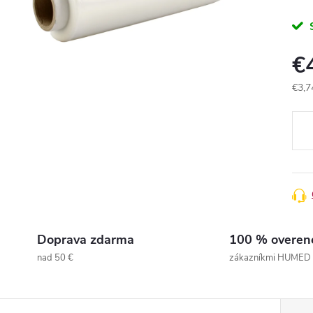
€
€3,7
Jedn
cena
Doprava zdarma
100 % overen
nad 50 €
zákazníkmi HUMED