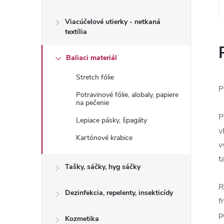
Viacúčelové utierky - netkaná
textília
Baliaci materiál
Stretch fólie
P
Potravinové fólie, alobaly, papiere
na pečenie
P
Lepiace pásky, špagáty
v
Kartónové krabice
v
t
Tašky, sáčky, hyg sáčky
R
Dezinfekcia, repelenty, insekticídy
f
p
Kozmetika