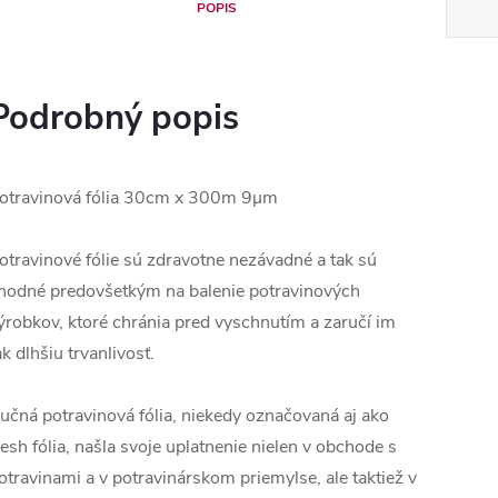
POPIS
Podrobný popis
otravinová fólia 30cm x 300m 9µm
otravinové fólie sú zdravotne nezávadné a tak sú
hodné predovšetkým na balenie potravinových
ýrobkov, ktoré chránia pred vyschnutím a zaručí im
ak dlhšiu trvanlivosť.
učná potravinová fólia, niekedy označovaná aj ako
resh fólia, našla svoje uplatnenie nielen v obchode s
otravinami a v potravinárskom priemylse, ale taktiež v