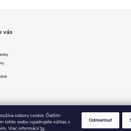
e vás
enky
ny
adok
oužíva súbory cookie. Ďalším
Odmietnuť
m tohto webu vyjadrujete súhlas s
ním. Viac informácií
tu
.