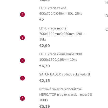
H
LDPE vrecia zelené
600x700/0,040mm 60L-25ks
B
€2
LDPE vrecia modré
C
700x1100mm/0,050mm 120L –
15ks
€2,90
LDPE vrecia čierne hrubé 280L
1000x1500/0,08mm 10ks
€6,70
SATUR BADEX s vôňou eukalyptu 1l
€2,15
Nitrilové rukavice jednorázové
MERCATOR nitrylex classic - modré S
100ks
€5,19