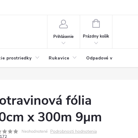
Možnosti platby
Blog
O nás
Kontakty
NÁKUPNÝ
KOŠÍK
Prázdny košík
Prihlásenie
cie prostriedky
Rukavice
Odpadové vrecia
otravinová fólia
0cm x 300m 9µm
Podrobnosti hodnotenia
Neohodnotené
172