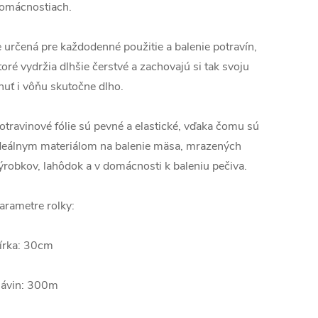
omácnostiach.
e určená pre každodenné použitie a balenie potravín,
toré vydržia dlhšie čerstvé a zachovajú si tak svoju
huť i vôňu skutočne dlho.
otravinové fólie sú pevné a elastické, vďaka čomu sú
deálnym materiálom na balenie mäsa, mrazených
ýrobkov, lahôdok a v domácnosti k baleniu pečiva.
arametre rolky:
írka: 30cm
ávin: 300m