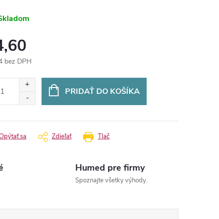
Skladom
4,60
4 bez DPH
otková
:
PRIDAŤ DO KOŠÍKA
Opýtať sa
Zdieľať
Tlač
é
Humed pre firmy
Spoznajte všetky výhody.