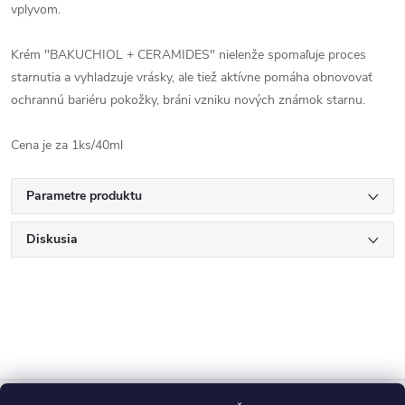
vplyvom.
Krém "BAKUCHIOL + CERAMIDES" nielenže spomaľuje proces
starnutia a vyhladzuje vrásky, ale tiež aktívne pomáha obnovovať
ochrannú bariéru pokožky, bráni vzniku nových známok starnu.
Cena je za 1ks/40ml
Parametre produktu
Diskusia
Z