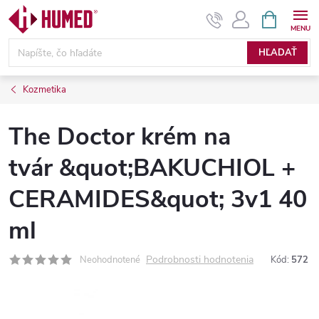
Prejsť
NÁKUPN
KOŠÍK
na
obsah
HĽADAŤ
Kozmetika
The Doctor krém na
tvár &quot;BAKUCHIOL +
CERAMIDES&quot; 3v1 40
ml
Podrobnosti hodnotenia
Neohodnotené
Kód:
572