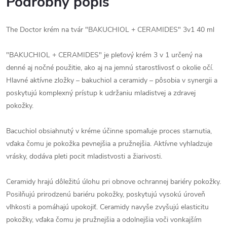
Podrobný popis
The Doctor krém na tvár "BAKUCHIOL + CERAMIDES" 3v1 40 ml
"BAKUCHIOL + CERAMIDES" je pleťový krém 3 v 1 určený na
denné aj nočné použitie, ako aj na jemnú starostlivosť o okolie očí.
Hlavné aktívne zložky – bakuchiol a ceramidy – pôsobia v synergii a
poskytujú komplexný prístup k udržaniu mladistvej a zdravej
pokožky.
Bacuchiol obsiahnutý v kréme účinne spomaľuje proces starnutia,
vďaka čomu je pokožka pevnejšia a pružnejšia. Aktívne vyhladzuje
vrásky, dodáva pleti pocit mladistvosti a žiarivosti.
Ceramidy hrajú dôležitú úlohu pri obnove ochrannej bariéry pokožky.
Posilňujú prirodzenú bariéru pokožky, poskytujú vysokú úroveň
vlhkosti a pomáhajú upokojiť. Ceramidy navyše zvyšujú elasticitu
pokožky, vďaka čomu je pružnejšia a odolnejšia voči vonkajším