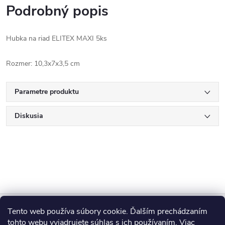
Podrobný popis
Hubka na riad ELITEX MAXI 5ks
Rozmer: 10,3x7x3,5 cm
Parametre produktu
Diskusia
Z
Tento web používa súbory cookie. Ďalším prechádzaním
Blog
tohto webu vyjadrujete súhlas s ich používaním. Viac