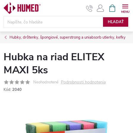
Prejsť
NÁKUPN
KOŠÍK
na
obsah
HĽADAŤ
Hubky, drôtenky, špongiové, superstrong a uniabsorb utierky, kefky
Hubka na riad ELITEX
MAXI 5ks
Podrobnosti hodnotenia
Neohodnotené
Kód:
2040