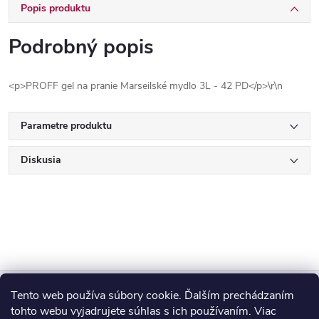
Popis produktu
Podrobný popis
<p>PROFF gel na pranie Marseilské mydlo 3L - 42 PD</p>\r\n
Parametre produktu
Diskusia
Z
Tento web používa súbory cookie. Ďalším prechádzaním
Blog
tohto webu vyjadrujete súhlas s ich používaním. Viac