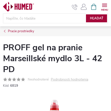
Prejsť
NÁKUPN
KOŠÍK
na
obsah
HĽADAŤ
Pracie prostriedky
PROFF gel na pranie
Marseillské mydlo 3L - 42
PD
Podrobnosti hodnotenia
Neohodnotené
Kód:
6819