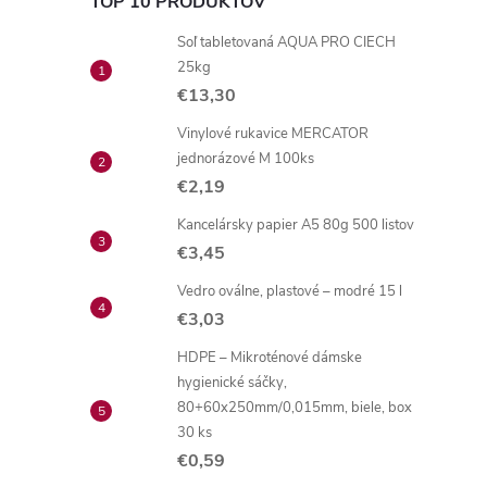
TOP 10 PRODUKTOV
Soľ tabletovaná AQUA PRO CIECH
25kg
€13,30
Vinylové rukavice MERCATOR
jednorázové M 100ks
€2,19
Kancelársky papier A5 80g 500 listov
€3,45
Vedro oválne, plastové – modré 15 l
€3,03
HDPE – Mikroténové dámske
hygienické sáčky,
80+60x250mm/0,015mm, biele, box
30 ks
€0,59