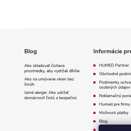
Z
á
Blog
Informácie pr
p
HUMED Partner
Ako skladovať čistiace
prostriedky, aby vydržali dlhšie
Obchodné podmi
ä
Ako na umývanie okien bez
Podmienky ochra
šmúh
osobných údajov
t
Jarné alergie: Ako udržať
Reklamačný pori
domácnosť čistú a bezpečnú
i
Humed pre firmy
Možnosti platby
e
Blog
O nás