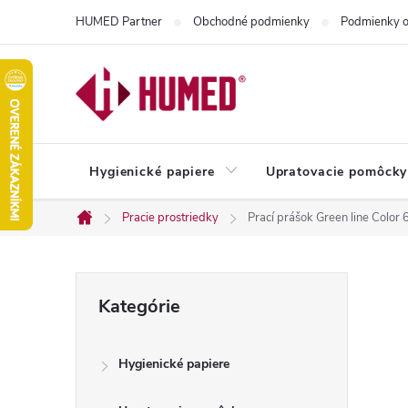
Prejsť
HUMED Partner
Obchodné podmienky
Podmienky o
na
obsah
Hygienické papiere
Upratovacie pomôcky
Pracie prostriedky
Prací prášok Green line Color
Domov
B
Preskočiť
Kategórie
kategórie
o
Hygienické papiere
č