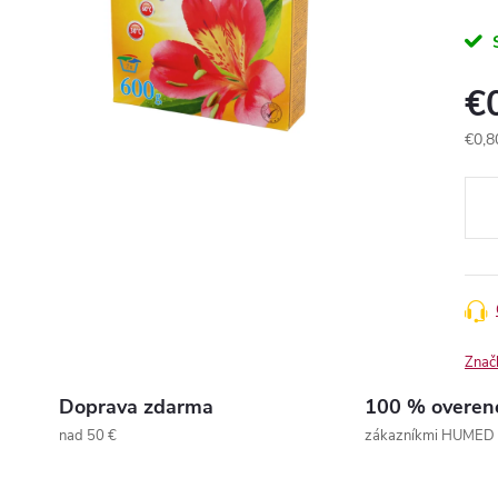
€
€0,8
Jedn
cena
Znač
Doprava zdarma
100 % overen
nad 50 €
zákazníkmi HUMED