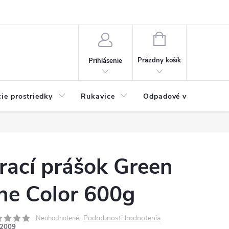
Možnosti platby
Blog
O nás
Kontakty
NÁKUPNÝ
KOŠÍK
Prázdny košík
Prihlásenie
cie prostriedky
Rukavice
Odpadové vrecia
rací prášok Green
ine Color 600g
Podrobnosti hodnotenia
Neohodnotené
2009