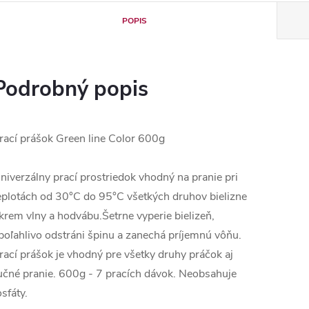
POPIS
Podrobný popis
rací prášok Green line Color 600g
niverzálny prací prostriedok vhodný na pranie pri
eplotách od 30°C do 95°C všetkých druhov bielizne
krem vlny a hodvábu.Šetrne vyperie bielizeň,
poľahlivo odstráni špinu a zanechá príjemnú vôňu.
rací prášok je vhodný pre všetky druhy práčok aj
učné pranie. 600g - 7 pracích dávok. Neobsahuje
osfáty.