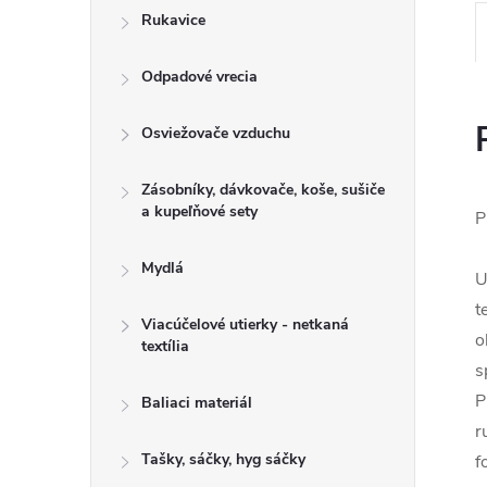
Rukavice
Odpadové vrecia
Osviežovače vzduchu
Zásobníky, dávkovače, koše, sušiče
a kupeľňové sety
P
Mydlá
U
t
Viacúčelové utierky - netkaná
o
textília
s
P
Baliaci materiál
r
Tašky, sáčky, hyg sáčky
f