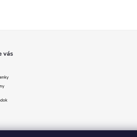
e vás
enky
ny
adok