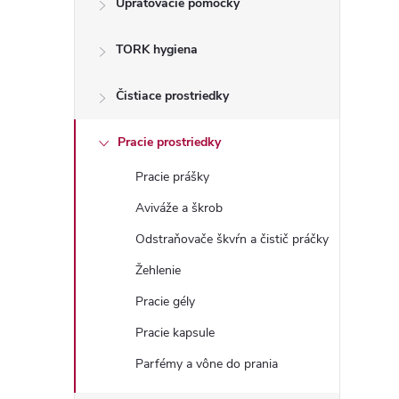
Upratovacie pomôcky
n
TORK hygiena
ý
p
Čistiace prostriedky
a
Pracie prostriedky
Pracie prášky
n
Aviváže a škrob
e
Odstraňovače škvŕn a čistič práčky
Žehlenie
l
Pracie gély
Pracie kapsule
Parfémy a vône do prania