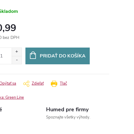
Skladom
0,99
0 bez DPH
otková
:
PRIDAŤ DO KOŠÍKA
Opýtať sa
Zdieľať
Tlač
ka:
Green Line
é
Humed pre firmy
Spoznajte všetky výhody.