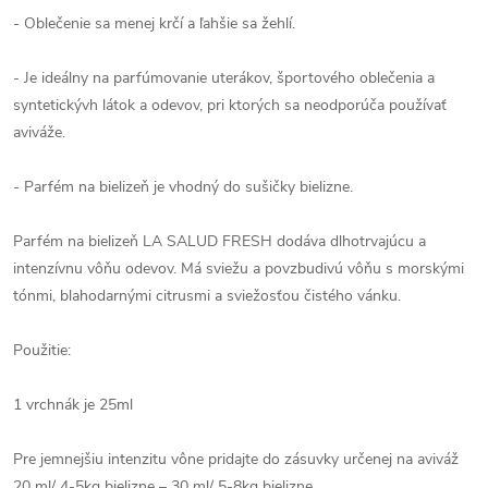
- Oblečenie sa menej krčí a ľahšie sa žehlí.
- Je ideálny na parfúmovanie uterákov, športového oblečenia a
syntetickývh látok a odevov, pri ktorých sa neodporúča používať
aviváže.
- Parfém na bielizeň je vhodný do sušičky bielizne.
Parfém na bielizeň LA SALUD FRESH dodáva dlhotrvajúcu a
intenzívnu vôňu odevov. Má sviežu a povzbudivú vôňu s morskými
tónmi, blahodarnými citrusmi a sviežosťou čistého vánku.
Použitie:
1 vrchnák je 25ml
Pre jemnejšiu intenzitu vône pridajte do zásuvky určenej na aviváž
20 ml/ 4-5kg bielizne – 30 ml/ 5-8kg bielizne