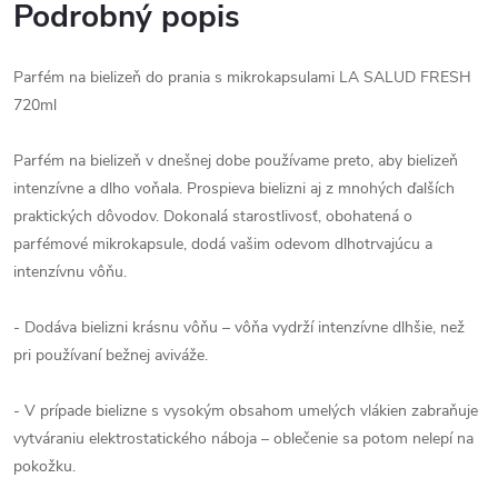
Podrobný popis
Parfém na bielizeň do prania s mikrokapsulami LA SALUD FRESH
720ml
Parfém na bielizeň v dnešnej dobe používame preto, aby bielizeň
intenzívne a dlho voňala. Prospieva bielizni aj z mnohých ďalších
praktických dôvodov. Dokonalá starostlivosť, obohatená o
parfémové mikrokapsule, dodá vašim odevom dlhotrvajúcu a
intenzívnu vôňu.
- Dodáva bielizni krásnu vôňu – vôňa vydrží intenzívne dlhšie, než
pri používaní bežnej aviváže.
- V prípade bielizne s vysokým obsahom umelých vlákien zabraňuje
vytváraniu elektrostatického náboja – oblečenie sa potom nelepí na
pokožku.