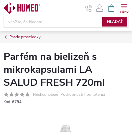
Prejsť
NÁKUPN
KOŠÍK
na
obsah
HĽADAŤ
Pracie prostriedky
Parfém na bielizeň s
mikrokapsulami LA
SALUD FRESH 720ml
Podrobnosti hodnotenia
Neohodnotené
Kód:
6794