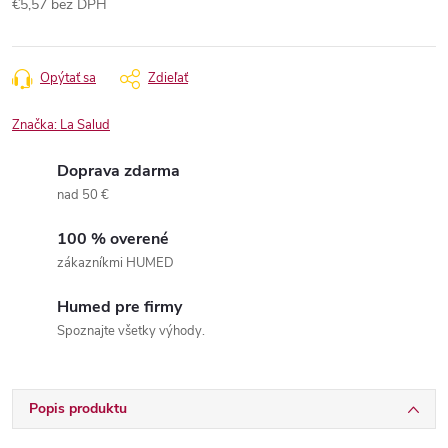
€5,57 bez DPH
Jednotková
cena:
Opýtať sa
Zdieľať
Značka:
La Salud
Doprava zdarma
nad 50 €
100 % overené
zákazníkmi HUMED
Humed pre firmy
Spoznajte všetky výhody.
Popis produktu