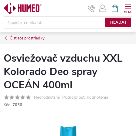
Prejsť
NÁKUPN
KOŠÍK
na
obsah
HĽADAŤ
Čistiace prostriedky
Osviežovač vzduchu XXL
Kolorado Deo spray
OCEÁN 400ml
Podrobnosti hodnotenia
Neohodnotené
Kód:
7036