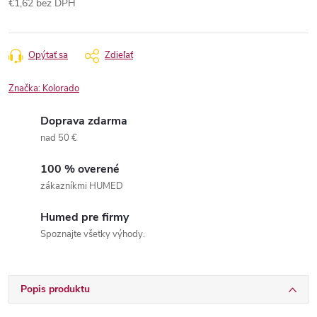
€1,62 bez DPH
Jednotková
cena:
Opýtať sa
Zdieľať
Značka:
Kolorado
Doprava zdarma
nad 50 €
100 % overené
zákazníkmi HUMED
Humed pre firmy
Spoznajte všetky výhody.
Popis produktu