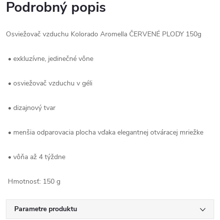
Podrobný popis
Osviežovač vzduchu Kolorado Aromella ČERVENÉ PLODY 150g
• exkluzívne, jedinečné vône
• osviežovač vzduchu v géli
• dizajnový tvar
• menšia odparovacia plocha vďaka elegantnej otváracej mriežke
• vôňa až 4 týždne
Hmotnosť: 150 g
Parametre produktu