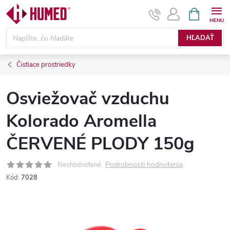
Prejsť
NÁKUPN
KOŠÍK
na
obsah
HĽADAŤ
Čistiace prostriedky
Osviežovač vzduchu
Kolorado Aromella
ČERVENÉ PLODY 150g
Podrobnosti hodnotenia
Neohodnotené
Kód:
7028