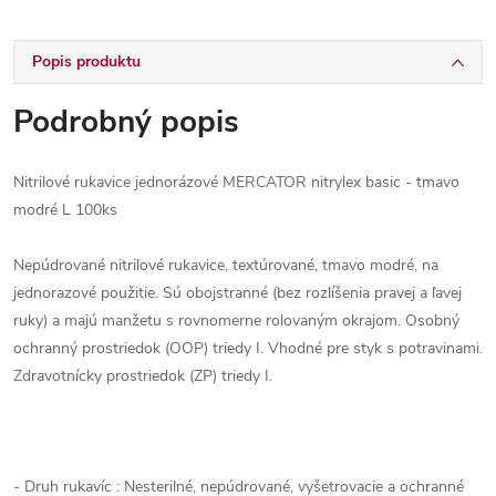
Popis produktu
Podrobný popis
Nitrilové rukavice jednorázové MERCATOR nitrylex basic - tmavo
modré L 100ks
Nepúdrované nitrilové rukavice, textúrované, tmavo modré, na
jednorazové použitie. Sú obojstranné (bez rozlíšenia pravej a ľavej
ruky) a majú manžetu s rovnomerne rolovaným okrajom. Osobný
ochranný prostriedok (OOP) triedy I. Vhodné pre styk s potravinami.
Zdravotnícky prostriedok (ZP) triedy I.
- Druh rukavíc : Nesterilné, nepúdrované, vyšetrovacie a ochranné