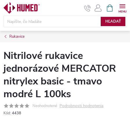
Prejsť
NÁKUPN
KOŠÍK
na
obsah
HĽADAŤ
Rukavice
Nitrilové rukavice
jednorázové MERCATOR
nitrylex basic - tmavo
modré L 100ks
Podrobnosti hodnotenia
Neohodnotené
Kód:
4438