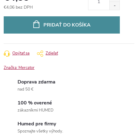
€4,06 bez DPH
Jednotková
cena:
PRIDAŤ DO KOŠÍKA
Opýtať sa
Zdieľať
Značka:
Mercator
Doprava zdarma
nad 50 €
100 % overené
zákazníkmi HUMED
Humed pre firmy
Spoznajte všetky výhody.