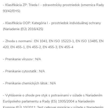
- Klasifikácia ZP: Trieda I - zdravotnícky prostriedok (smernica Rady
93/42/EHS)
- Klasifikácia OOP: Kategória I - prostriedok individuálnej ochrany
(Nariadenie (EÚ) 2016/425)
- Zhoda s normami : EN 1041, EN ISO 15223-1, EN ISO 13485, EN
420, EN 455-1, EN 455-2, EN 455-3, EN 455-4
- Prenikanie vírusov : N/A
- Prenikanie cytostatík : N/A
- Prenikanie chemických látok : N/A
- Vyhlásenie o zhode pre styk s potravinami v súlade s Nariadením
Európskeho parlamentu a Rady (ES) 1935/2004 a Nariadením
Komisie (EÚ) 10/2011; Test celkovej migrácie v súlade s Nariadením