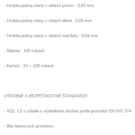
- Hrúbka jednej steny v oblasti prstov : 0,05 mm
- Hrúbka jednej steny v oblasti dlane : 0,05 mm
- Hrúbka jednej steny v oblasti manžety : 0,04 mm
- Balenie : 100 rukavíc
- Kartón : 10 × 100 rukavíc
VÝROBNÉ A BEZPEČNOSTNÉ ŠTANDARDY
- AQL 1,5 v súlade s výsledkami skúšok podľa procedúr EN ISO 374
- Bez latexových proteínov