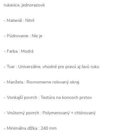
rukavice, jednorazové
- Materiál : Nitril
- Púdrovanie : Nie je
- Farba : Modrá
- Tvar : Univerzálne, vhodné pre pravú aj ľavú ruku
- Manžeta : Rovnomerne rolovaný okraj
- Vonkajší povrch : Textúra na koncoch prstov
- Vnútorný povrch : Polymerovaný + chlórovaný
- Minimálna dĺžka : 240 mm