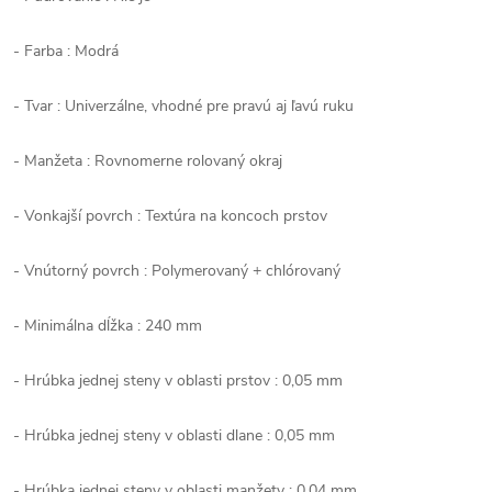
- Farba : Modrá
- Tvar : Univerzálne, vhodné pre pravú aj ľavú ruku
- Manžeta : Rovnomerne rolovaný okraj
- Vonkajší povrch : Textúra na koncoch prstov
- Vnútorný povrch : Polymerovaný + chlórovaný
- Minimálna dĺžka : 240 mm
- Hrúbka jednej steny v oblasti prstov : 0,05 mm
- Hrúbka jednej steny v oblasti dlane : 0,05 mm
- Hrúbka jednej steny v oblasti manžety : 0,04 mm