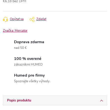
€6,18 bez DPH
Jednotková
cena:
Opýtať sa
Zdieľať
Značka:
Mercator
Doprava zdarma
nad 50 €
100 % overené
zákazníkmi HUMED
Humed pre firmy
Spoznajte všetky výhody.
Popis produktu