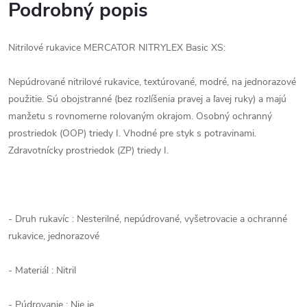
Podrobný popis
Nitrilové rukavice MERCATOR NITRYLEX Basic XS:
Nepúdrované nitrilové rukavice, textúrované, modré, na jednorazové
použitie. Sú obojstranné (bez rozlíšenia pravej a ľavej ruky) a majú
manžetu s rovnomerne rolovaným okrajom. Osobný ochranný
prostriedok (OOP) triedy I. Vhodné pre styk s potravinami.
Zdravotnícky prostriedok (ZP) triedy I.
- Druh rukavíc : Nesterilné, nepúdrované, vyšetrovacie a ochranné
rukavice, jednorazové
- Materiál : Nitril
- Púdrovanie : Nie je