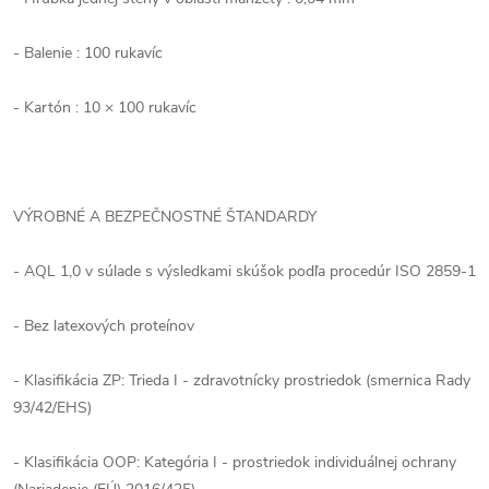
- Balenie : 100 rukavíc
- Kartón : 10 × 100 rukavíc
VÝROBNÉ A BEZPEČNOSTNÉ ŠTANDARDY
- AQL 1,0 v súlade s výsledkami skúšok podľa procedúr ISO 2859-1
- Bez latexových proteínov
- Klasifikácia ZP: Trieda I - zdravotnícky prostriedok (smernica Rady
93/42/EHS)
- Klasifikácia OOP: Kategória I - prostriedok individuálnej ochrany