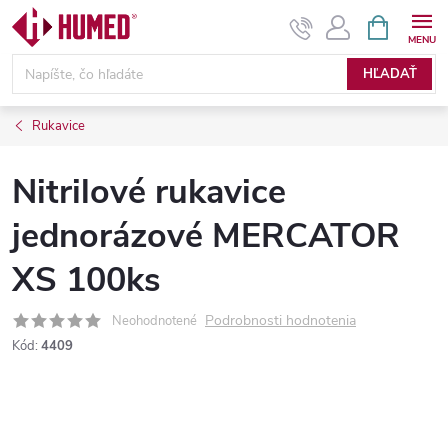
Prejsť
NÁKUPN
KOŠÍK
na
obsah
HĽADAŤ
Rukavice
Nitrilové rukavice
jednorázové MERCATOR
XS 100ks
Podrobnosti hodnotenia
Neohodnotené
Kód:
4409