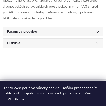
Upozornenie: U všetkých zdravotníckych prostriedkov (ZP) alebo
diagnostických zdravotníckych prostriedkov in vitro (IVD) si pred
použitím pozorne preštudujte informácie na obale, v príbalovom
letáku alebo v návode na použitie.
Parametre produktu
Diskusia
Z
Tento web používa súbory cookie. Ďalším prechádzaním
Blog
á
tohto webu vyjadrujete súhlas s ich používaním. Viac
informácií
tu
.
Informácie pre vás