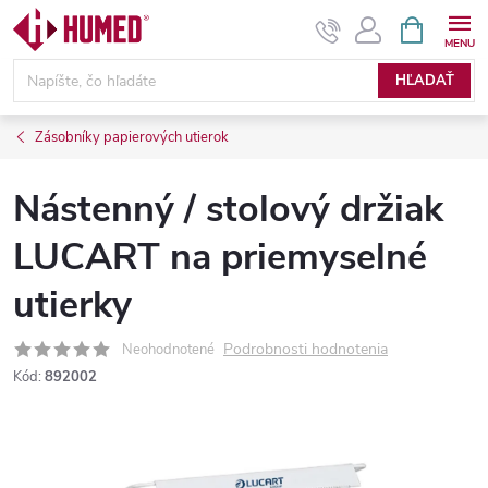
Prejsť
NÁKUPN
KOŠÍK
na
obsah
HĽADAŤ
Zásobníky papierových utierok
Nástenný / stolový držiak
LUCART na priemyselné
utierky
Podrobnosti hodnotenia
Neohodnotené
Kód:
892002