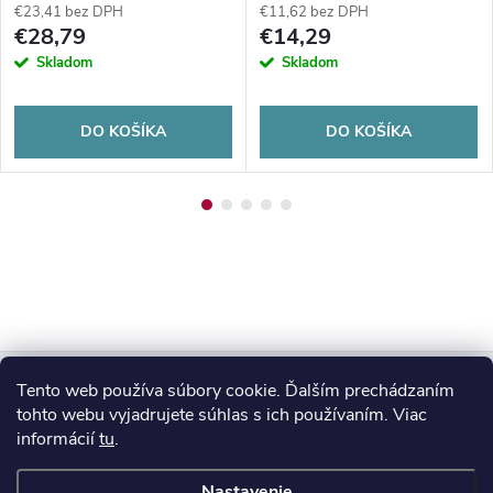
€23,41 bez DPH
€11,62 bez DPH
€28,79
€14,29
Skladom
Skladom
DO KOŠÍKA
DO KOŠÍKA
Z
Tento web používa súbory cookie. Ďalším prechádzaním
Blog
á
tohto webu vyjadrujete súhlas s ich používaním. Viac
informácií
tu
.
Informácie pre vás
p
Nastavenie