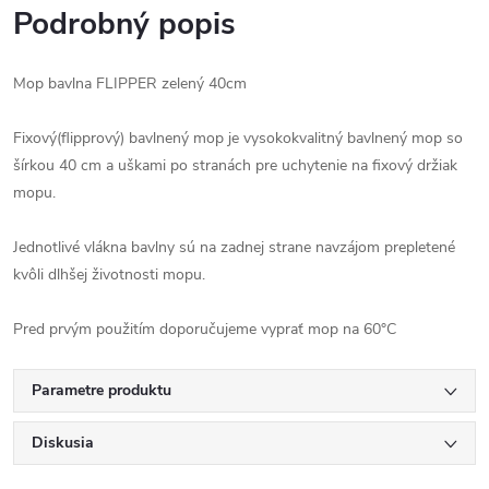
Podrobný popis
Mop bavlna FLIPPER zelený 40cm
Fixový(flipprový) bavlnený mop je vysokokvalitný bavlnený mop so
šírkou 40 cm a uškami po stranách pre uchytenie na fixový držiak
mopu.
Jednotlivé vlákna bavlny sú na zadnej strane navzájom prepletené
kvôli dlhšej životnosti mopu.
Pred prvým použitím doporučujeme vyprať mop na 60°C
Parametre produktu
Diskusia