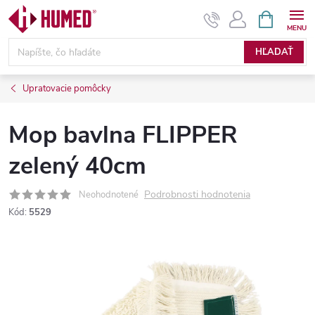
Prejsť
NÁKUPN
KOŠÍK
na
obsah
HĽADAŤ
Upratovacie pomôcky
Mop bavlna FLIPPER
zelený 40cm
Podrobnosti hodnotenia
Neohodnotené
Kód:
5529