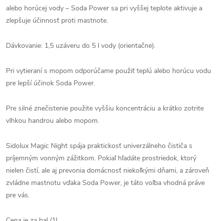
alebo horúcej vody – Soda Power sa pri vyššej teplote aktivuje a
zlepšuje účinnosť proti mastnote.
Dávkovanie: 1,5 uzáveru do 5 l vody (orientačne).
Pri vytieraní s mopom odporúčame použiť teplú alebo horúcu vodu
pre lepší účinok Soda Power.
Pre silné znečistenie použite vyššiu koncentráciu a krátko zotrite
vlhkou handrou alebo mopom.
Sidolux Magic Night spája praktickosť univerzálneho čističa s
príjemným vonným zážitkom. Pokiaľ hľadáte prostriedok, ktorý
nielen čistí, ale aj prevonia domácnosť niekoľkými dňami, a zároveň
zvládne mastnotu vďaka Soda Power, je táto voľba vhodná práve
pre vás.
Cena je za bal./1L