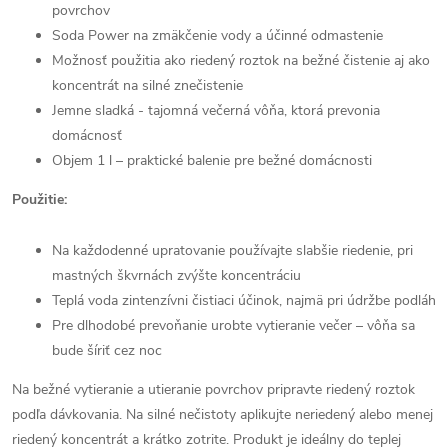
povrchov
Soda Power na zmäkčenie vody a účinné odmastenie
Možnosť použitia ako riedený roztok na bežné čistenie aj ako
koncentrát na silné znečistenie
Jemne sladká - tajomná večerná vôňa, ktorá prevonia
domácnosť
Objem 1 l – praktické balenie pre bežné domácnosti
Použitie:
Na každodenné upratovanie používajte slabšie riedenie, pri
mastných škvrnách zvýšte koncentráciu
Teplá voda zintenzívni čistiaci účinok, najmä pri údržbe podláh
Pre dlhodobé prevoňanie urobte vytieranie večer – vôňa sa
bude šíriť cez noc
Na bežné vytieranie a utieranie povrchov pripravte riedený roztok
podľa dávkovania. Na silné nečistoty aplikujte neriedený alebo menej
riedený koncentrát a krátko zotrite. Produkt je ideálny do teplej