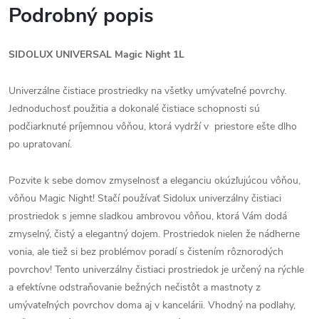
Podrobný popis
SIDOLUX UNIVERSAL Magic Night 1L
Univerzálne čistiace prostriedky na všetky umývateľné povrchy.
Jednoduchosť použitia a dokonalé čistiace schopnosti sú
podčiarknuté príjemnou vôňou, ktorá vydrží v priestore ešte dlho
po upratovaní.
Pozvite k sebe domov zmyselnosť a eleganciu okúzľujúcou vôňou,
vôňou Magic Night! Stačí používať Sidolux univerzálny čistiaci
prostriedok s jemne sladkou ambrovou vôňou, ktorá Vám dodá
zmyselný, čistý a elegantný dojem. Prostriedok nielen že nádherne
vonia, ale tiež si bez problémov poradí s čistením rôznorodých
povrchov! Tento univerzálny čistiaci prostriedok je určený na rýchle
a efektívne odstraňovanie bežných nečistôt a mastnoty z
umývateľných povrchov doma aj v kancelárii. Vhodný na podlahy,