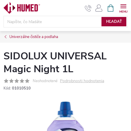
Prejsť
NÁKUPN
KOŠÍK
na
obsah
HĽADAŤ
Univerzálne čističe a podlaha
SIDOLUX UNIVERSAL
Magic Night 1L
Podrobnosti hodnotenia
Neohodnotené
Kód:
01010510