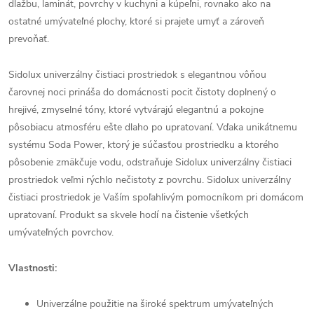
dlažbu, laminát, povrchy v kuchyni a kúpeľni, rovnako ako na
ostatné umývateľné plochy, ktoré si prajete umyť a zároveň
prevoňať.
Sidolux univerzálny čistiaci prostriedok s elegantnou vôňou
čarovnej noci prináša do domácnosti pocit čistoty doplnený o
hrejivé, zmyselné tóny, ktoré vytvárajú elegantnú a pokojne
pôsobiacu atmosféru ešte dlaho po upratovaní. Vďaka unikátnemu
systému Soda Power, ktorý je súčasťou prostriedku a ktorého
pôsobenie zmäkčuje vodu, odstraňuje Sidolux univerzálny čistiaci
prostriedok veľmi rýchlo nečistoty z povrchu. Sidolux univerzálny
čistiaci prostriedok je Vaším spoľahlivým pomocníkom pri domácom
upratovaní. Produkt sa skvele hodí na čistenie všetkých
umývateľných povrchov.
Vlastnosti:
Univerzálne použitie na široké spektrum umývateľných