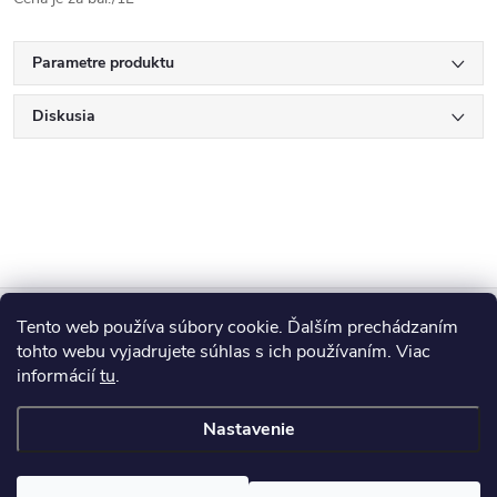
Parametre produktu
Diskusia
Z
Tento web používa súbory cookie. Ďalším prechádzaním
Blog
á
tohto webu vyjadrujete súhlas s ich používaním. Viac
informácií
tu
.
Informácie pre vás
p
Nastavenie
ä
Copyright 2026
HUMED
. Všetky práva vyhradené.