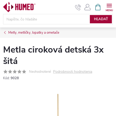
Prejsť
NÁKUPN
KOŠÍK
na
obsah
HĽADAŤ
Metly, metličky, lopatky a ometače
Metla ciroková detská 3x
šitá
Podrobnosti hodnotenia
Neohodnotené
Kód:
9028