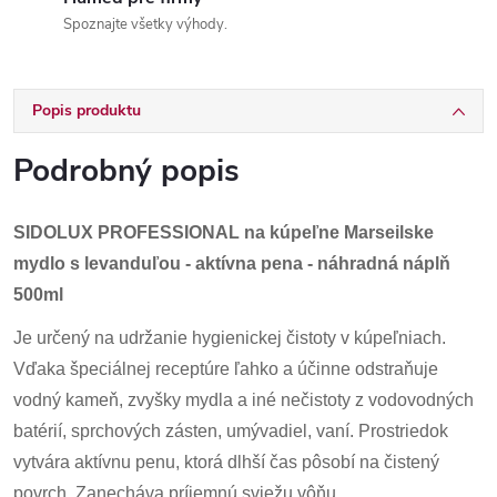
Spoznajte všetky výhody.
Popis produktu
Podrobný popis
SIDOLUX PROFESSIONAL na kúpeľne Marseilske
mydlo s levanduľou - aktívna pena - náhradná náplň
500ml
Je určený na udržanie hygienickej čistoty v kúpeľniach.
Vďaka špeciálnej receptúre ľahko a účinne odstraňuje
vodný kameň, zvyšky mydla a iné nečistoty z vodovodných
batérií, sprchových zásten, umývadiel, vaní. Prostriedok
vytvára aktívnu penu, ktorá dlhší čas pôsobí na čistený
povrch. Zanecháva príjemnú sviežu vôňu.