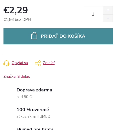
€2,29
€1,86 bez DPH
Jednotková
cena:
PRIDAŤ DO KOŠÍKA
Opýtať sa
Zdieľať
Značka:
Sidolux
Doprava zdarma
nad 50 €
100 % overené
zákazníkmi HUMED
Humed pre firmy