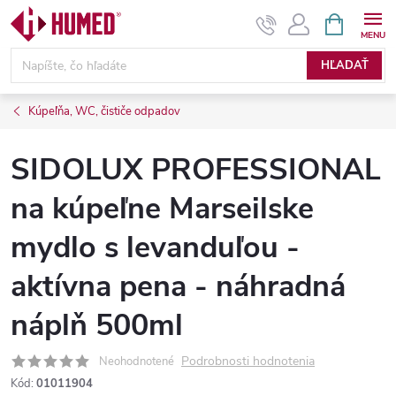
Prejsť
NÁKUPN
KOŠÍK
na
obsah
HĽADAŤ
Kúpeľňa, WC, čističe odpadov
SIDOLUX PROFESSIONAL
na kúpeľne Marseilske
mydlo s levanduľou -
aktívna pena - náhradná
náplň 500ml
Podrobnosti hodnotenia
Neohodnotené
Kód:
01011904