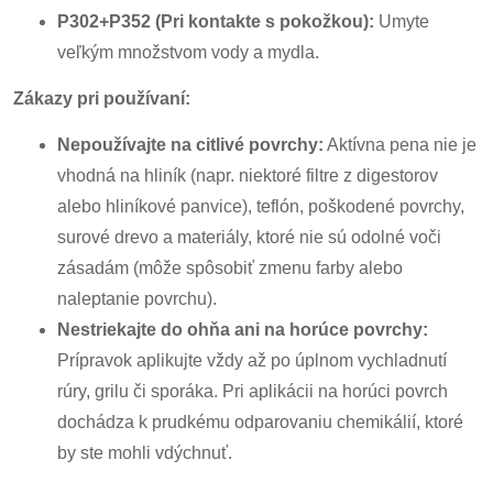
P302+P352 (Pri kontakte s pokožkou):
Umyte
veľkým množstvom vody a mydla.
Zákazy pri používaní:
Nepoužívajte na citlivé povrchy:
Aktívna pena nie je
vhodná na hliník (napr. niektoré filtre z digestorov
alebo hliníkové panvice), teflón, poškodené povrchy,
surové drevo a materiály, ktoré nie sú odolné voči
zásadám (môže spôsobiť zmenu farby alebo
naleptanie povrchu).
Nestriekajte do ohňa ani na horúce povrchy:
Prípravok aplikujte vždy až po úplnom vychladnutí
rúry, grilu či sporáka. Pri aplikácii na horúci povrch
dochádza k prudkému odparovaniu chemikálií, ktoré
by ste mohli vdýchnuť.