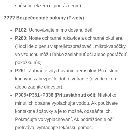
spôsobiť ekzém či podráždenie).
????️
Bezpečnostné pokyny (P-vety)
P102:
Uchovávajte mimo dosahu detí.
P280:
Noste ochranné rukavice a ochranné okuliare.
(Hoci ide o penu v spreji/rozprašovači, mikrokvapôčky
vo vzduchu môžu ľahko zasiahnuť oči alebo podráždiť
pokožku rúk).
P261:
Zabráňte vdychovaniu aerosólov. Pri čistení
kuchyne zabezpečte dobré vetranie (otvorte okno
alebo zapnite digestor).
P305+P351+P338 (Pri zasiahnutí očí):
Niekoľko
minút ich opatrne vyplachujte vodou. Ak používate
kontaktné šošovky a je to možné, odstráňte ich.
Pokračujte vo vyplachovaní. Ak podráždenie očí
pretrváva, vyhľadajte lekársku pomoc.