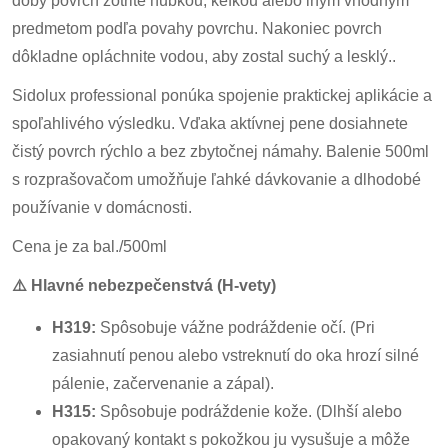
doby povrch zotrite hubkou, kefkou alebo iným vhodným
predmetom podľa povahy povrchu. Nakoniec povrch
dôkladne opláchnite vodou, aby zostal suchý a lesklý..
Sidolux professional ponúka spojenie praktickej aplikácie a
spoľahlivého výsledku. Vďaka aktívnej pene dosiahnete
čistý povrch rýchlo a bez zbytočnej námahy. Balenie 500ml
s rozprašovačom umožňuje ľahké dávkovanie a dlhodobé
používanie v domácnosti.
Cena je za bal./500ml
⚠️
Hlavné nebezpečenstvá (H-vety)
H319:
Spôsobuje vážne podráždenie očí. (Pri
zasiahnutí penou alebo vstreknutí do oka hrozí silné
pálenie, začervenanie a zápal).
H315:
Spôsobuje podráždenie kože. (Dlhší alebo
opakovaný kontakt s pokožkou ju vysušuje a môže