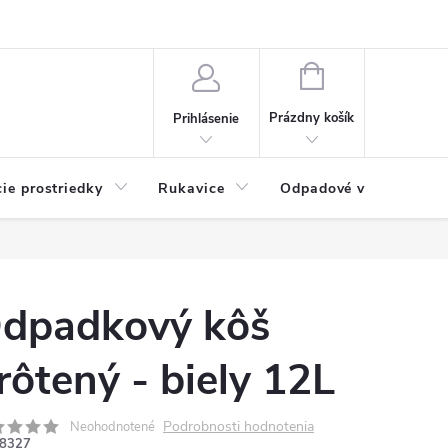
Možnosti platby
Blog
O nás
Kontakty
NÁKUPNÝ
KOŠÍK
Prázdny košík
Prihlásenie
cie prostriedky
Rukavice
Odpadové vrecia
dpadkový kôš
rôtený - biely 12L
Podrobnosti hodnotenia
Neohodnotené
8327