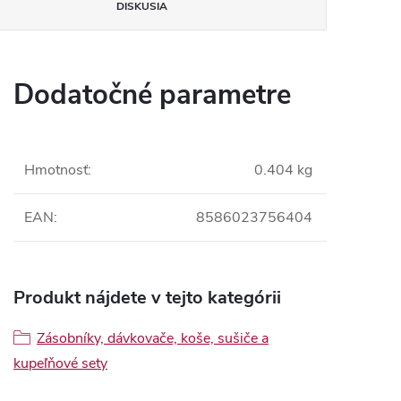
DISKUSIA
Dodatočné parametre
Hmotnosť
:
0.404 kg
EAN
:
8586023756404
Produkt nájdete v tejto kategórii
Zásobníky, dávkovače, koše, sušiče a
kupeľňové sety