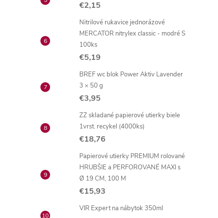
€2,15
Nitrilové rukavice jednorázové
MERCATOR nitrylex classic - modré S
100ks
€5,19
BREF wc blok Power Aktiv Lavender
3 × 50 g
€3,95
ZZ skladané papierové utierky biele
1vrst. recykel (4000ks)
€18,76
Papierové utierky PREMIUM rolované
HRUBŠIE a PERFOROVANÉ MAXI s
Ø 19 CM, 100 M
€15,93
VIR Expert na nábytok 350ml