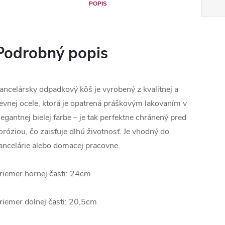
POPIS
Podrobný popis
ancelársky odpadkový kôš je vyrobený z kvalitnej a
evnej ocele, ktorá je opatrená práškovým lakovaním v
legantnej bielej farbe – je tak perfektne chránený pred
oróziou, čo zaisťuje dlhú životnosť. Je vhodný do
ancelárie alebo domacej pracovne.
riemer hornej časti: 24cm
riemer dolnej časti: 20,5cm