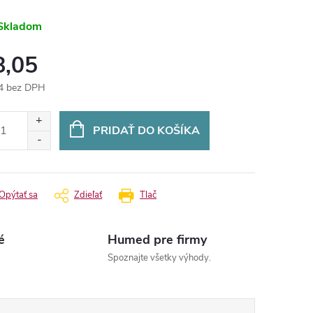
Skladom
8,05
4 bez DPH
otková
:
PRIDAŤ DO KOŠÍKA
Opýtať sa
Zdieľať
Tlač
é
Humed pre firmy
Spoznajte všetky výhody.