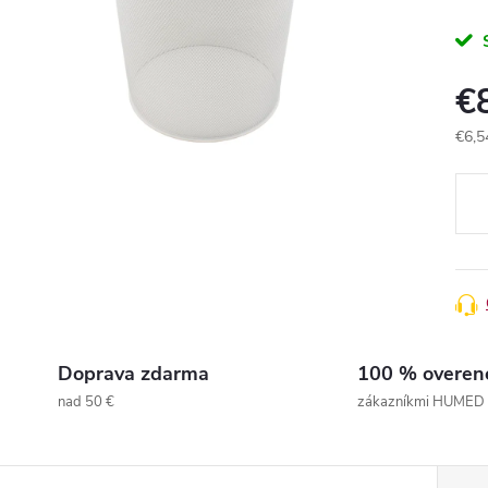
€
€6,5
Jedn
cena
Doprava zdarma
100 % overen
nad 50 €
zákazníkmi HUMED