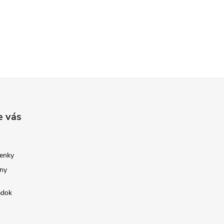
e vás
enky
ny
adok