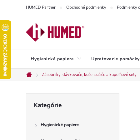
Prejsť
HUMED Partner
Obchodné podmienky
Podmienky o
na
obsah
Hygienické papiere
Upratovacie pomôcky
Zásobníky, dávkovače, koše, sušiče a kupeľňové sety
Domov
B
Preskočiť
Kategórie
kategórie
o
Hygienické papiere
č