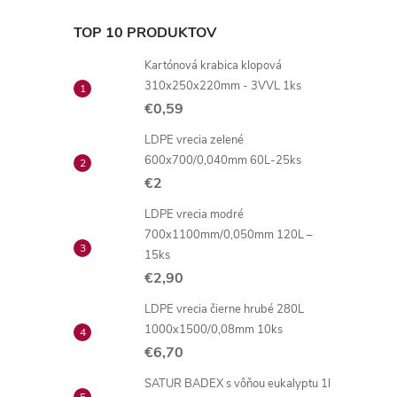
TOP 10 PRODUKTOV
Kartónová krabica klopová
310x250x220mm - 3VVL 1ks
€0,59
LDPE vrecia zelené
600x700/0,040mm 60L-25ks
€2
LDPE vrecia modré
700x1100mm/0,050mm 120L –
15ks
€2,90
LDPE vrecia čierne hrubé 280L
1000x1500/0,08mm 10ks
€6,70
SATUR BADEX s vôňou eukalyptu 1l