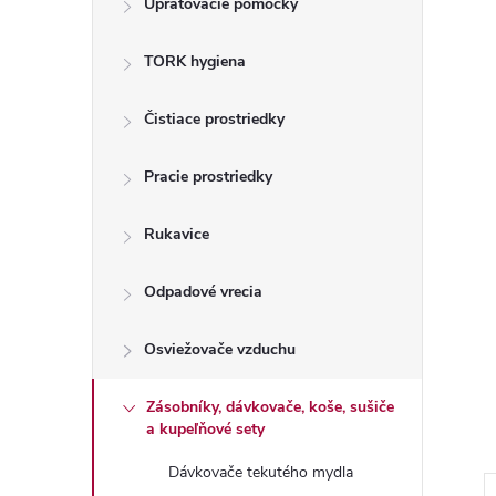
Upratovacie pomôcky
n
TORK hygiena
ý
p
Čistiace prostriedky
a
Pracie prostriedky
n
Rukavice
e
Odpadové vrecia
l
Osviežovače vzduchu
Zásobníky, dávkovače, koše, sušiče
a kupeľňové sety
Dávkovače tekutého mydla