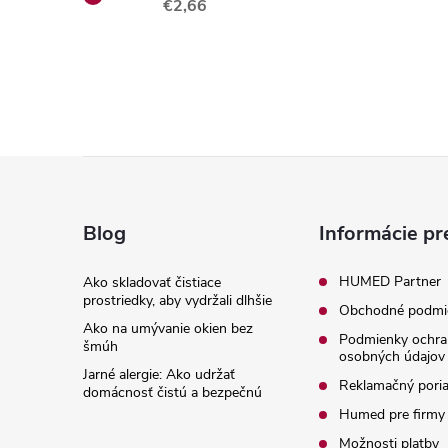
€2,66
Z
á
Blog
Informácie pr
p
HUMED Partner
Ako skladovať čistiace
prostriedky, aby vydržali dlhšie
Obchodné podmi
ä
Ako na umývanie okien bez
Podmienky ochra
šmúh
osobných údajov
t
Jarné alergie: Ako udržať
Reklamačný pori
domácnosť čistú a bezpečnú
i
Humed pre firmy
Možnosti platby