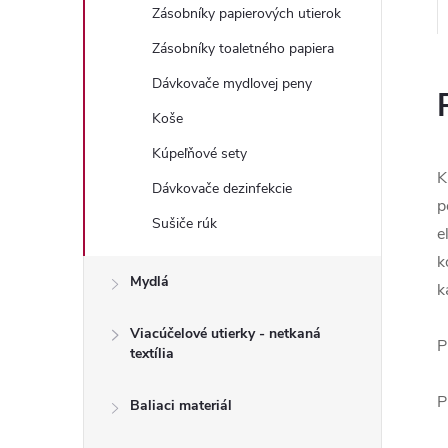
Zásobníky papierových utierok
Zásobníky toaletného papiera
Dávkovače mydlovej peny
Koše
Kúpeľňové sety
K
Dávkovače dezinfekcie
p
Sušiče rúk
e
k
Mydlá
k
Viacúčelové utierky - netkaná
P
textília
P
Baliaci materiál