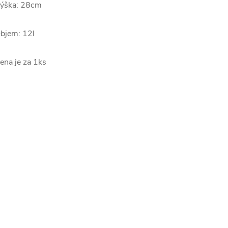
ýška: 28cm
bjem: 12l
ena je za 1ks