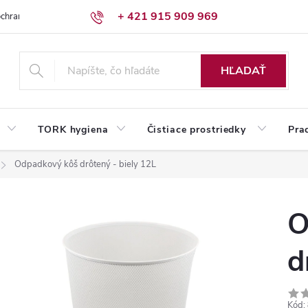
+ 421 915 909 969
chrany osobných údajov
Reklamačný poriadok
Humed pre firmy
HĽADAŤ
TORK hygiena
Čistiace prostriedky
Pra
Odpadkový kôš drôtený - biely 12L
O
d
Kód: