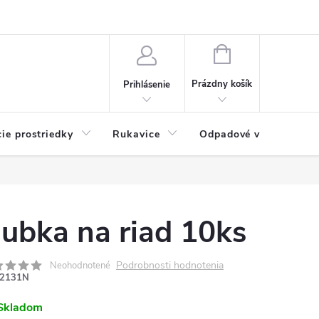
Možnosti platby
Blog
O nás
Kontakty
NÁKUPNÝ
KOŠÍK
Prázdny košík
Prihlásenie
cie prostriedky
Rukavice
Odpadové vrecia
ubka na riad 10ks
Podrobnosti hodnotenia
Neohodnotené
2131N
Skladom