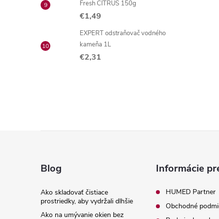
Fresh CITRUS 150g
€1,49
EXPERT odstraňovač vodného
kameňa 1L
€2,31
Z
á
Blog
Informácie pr
p
HUMED Partner
Ako skladovať čistiace
prostriedky, aby vydržali dlhšie
Obchodné podmi
ä
Ako na umývanie okien bez