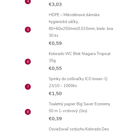
€3,03
HDPE – Mikroténové dámske
hygienické sáčky,
80+60x250mm/0,015mm, biele, box
30 ks
€0,59
Kolorado WC Blok Niagara Tropical
35g
€0,55
Spinky do zošívačky ICO boxer-Q
23/10 – 1000ks
€1,50
Toaletný papier Big Saver Economy
50 m 1-vrstvový (1ks)
€0,39
Osviežovač vzduchu Kolorado Deo