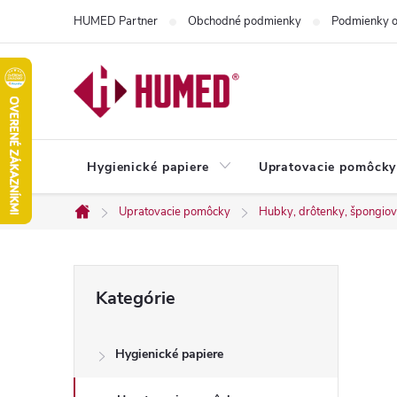
Prejsť
HUMED Partner
Obchodné podmienky
Podmienky o
na
obsah
Hygienické papiere
Upratovacie pomôcky
Upratovacie pomôcky
Hubky, drôtenky, špongiové
Domov
B
Preskočiť
Kategórie
kategórie
o
Hygienické papiere
č