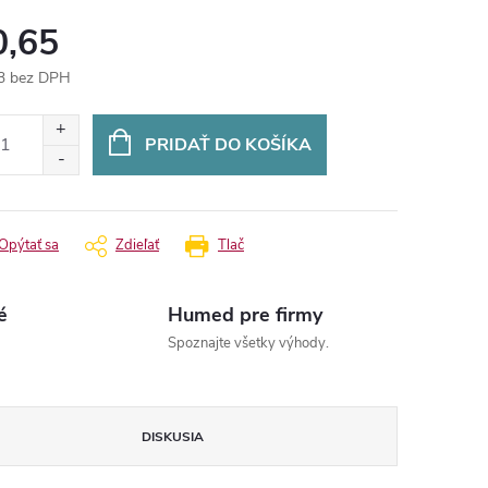
0,65
3 bez DPH
otková
:
PRIDAŤ DO KOŠÍKA
Opýtať sa
Zdieľať
Tlač
é
Humed pre firmy
Spoznajte všetky výhody.
DISKUSIA