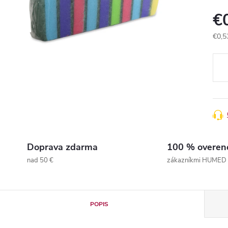
€
€0,5
Jedn
cena
Doprava zdarma
100 % overen
nad 50 €
zákazníkmi HUMED
POPIS