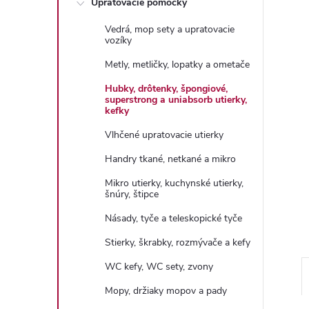
Upratovacie pomôcky
n
Vedrá, mop sety a upratovacie
ý
vozíky
Metly, metličky, lopatky a ometače
p
Hubky, drôtenky, špongiové,
superstrong a uniabsorb utierky,
a
kefky
Vlhčené upratovacie utierky
n
Handry tkané, netkané a mikro
e
Mikro utierky, kuchynské utierky,
šnúry, štipce
l
Násady, tyče a teleskopické tyče
Stierky, škrabky, rozmývače a kefy
WC kefy, WC sety, zvony
Mopy, držiaky mopov a pady