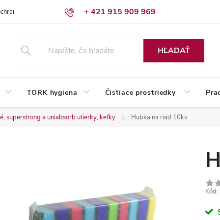
+ 421 915 909 969
chrany osobných údajov
Reklamačný poriadok
Humed pre firmy
HĽADAŤ
TORK hygiena
Čistiace prostriedky
Pra
, superstrong a uniabsorb utierky, kefky
Hubka na riad 10ks
H
Kód: