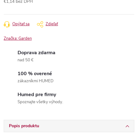
€1,14 bez DPH
Jednotková
cena:
Opýtať sa
Zdieľať
Značka:
Garden
Doprava zdarma
nad 50 €
100 % overené
zákazníkmi HUMED
Humed pre firmy
Spoznajte všetky výhody.
Popis produktu