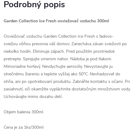
Podrobný popis
Garden Collection Ice Fresh osviežovač vzduchu 300ml
Osviežovač vzduchu Garden Collection Ice Fresh s ľadovo-
sviežou vôňou prevonia váš domov. Zanecháva závan sviežosti po
niekoľko hodín. Eliminuje zápach. Pred použitím prostriedok
pretrepte. Sprejujte smerom nahor. Nádoba je pod tlakom.
Mimoriadne horľavý. Nevdychujte aerosóly. Nevystavujte ju
slnečnému žiareniu a teplote vyššej ako 50°C. Nevhadzovať do
ohňa, ani po spotrebovaní produktu. Zabráňte kontaktu s očami. Pri
zasiahnutí, oči okamžite vypláchnite dostatočným množstvom vody.
Uchovávajte mimo dosahu detí.
Objem balenia 300ml.
Cena je za 1ks/300ml