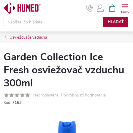
Prejsť
NÁKUPN
KOŠÍK
na
obsah
HĽADAŤ
Osviežovače vzduchu
Garden Collection Ice
Fresh osviežovač vzduchu
300ml
Podrobnosti hodnotenia
Neohodnotené
Kód:
7163