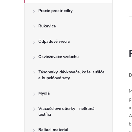
Pracie prostriedky
Rukavice
Odpadové vrecia
Osviežovače vzduchu
Zásobníky, dávkovače, koše, sušiče
D
a kupeľňové sety
M
Mydlá
p
i
Viacúčelové utierky - netkaná
textília
A
b
Baliaci materiál