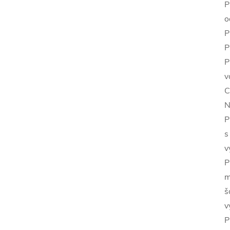
P
o
P
P
P
v
C
N
P
s
v
P
m
š
v
P