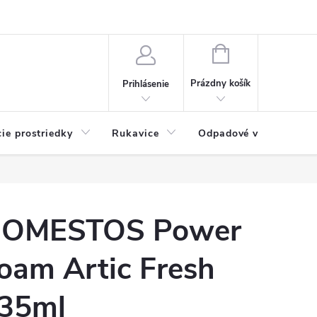
Možnosti platby
Blog
O nás
Kontakty
NÁKUPNÝ
KOŠÍK
Prázdny košík
Prihlásenie
cie prostriedky
Rukavice
Odpadové vrecia
OMESTOS Power
oam Artic Fresh
35ml