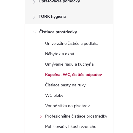
Upratovacie pomôcky
n
TORK hygiena
ý
p
Čistiace prostriedky
Univerzálne čističe a podlaha
a
Nábytok a okná
n
Umývanie riadu a kuchyňa
Kúpeľňa, WC, čističe odpadov
e
Čistiace pasty na ruky
l
WC bloky
Vonné sitka do pisoárov
Profesionálne čistiace prostriedky
Pohlcovač vlhkosti vzduchu