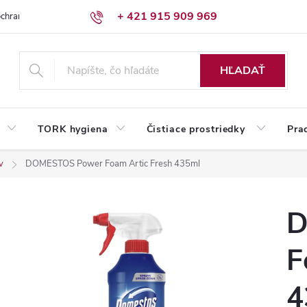
+ 421 915 909 969
chrany osobných údajov
Reklamačný poriadok
Humed pre firmy
HĽADAŤ
TORK hygiena
Čistiace prostriedky
Pra
v
DOMESTOS Power Foam Artic Fresh 435ml
D
F
4