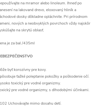
epoužívajte na mramor alebo linoleum. Ihneď po
anesení na lakované drevo, eloxovaný hliník a
áchodové dosky dôkladne opláchnite. Pri prírodnom
ameni, nových a neobvyklých povrchoch vždy najskôr
yskúšajte na skrytú oblasť.
ena je za bal./435ml
EBEZPEČENSTVO
ôže byť korozívny pre kovy.
pôsobuje ťažké poleptanie pokožky a poškodenie očí.
ysoko toxický pre vodné organizmy.
oxický pre vodné organizmy, s dlhodobými účinkami.
102 Uchovávajte mimo dosahu detí.