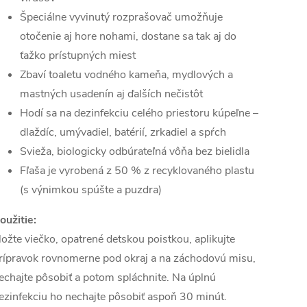
Špeciálne vyvinutý rozprašovač umožňuje
otočenie aj hore nohami, dostane sa tak aj do
ťažko prístupných miest
Zbaví toaletu vodného kameňa, mydlových a
mastných usadenín aj ďalších nečistôt
Hodí sa na dezinfekciu celého priestoru kúpeľne –
dlaždíc, umývadiel, batérií, zrkadiel a spŕch
Svieža, biologicky odbúrateľná vôňa bez bielidla
Fľaša je vyrobená z 50 % z recyklovaného plastu
(s výnimkou spúšte a puzdra)
oužitie:
ložte viečko, opatrené detskou poistkou, aplikujte
rípravok rovnomerne pod okraj a na záchodovú misu,
echajte pôsobiť a potom spláchnite. Na úplnú
ezinfekciu ho nechajte pôsobiť aspoň 30 minút.