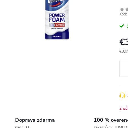
Kód:
€
€3,0
Jedn
cena
Znač
Doprava zdarma
100 % overen
nad 50 €
zákazníkmi HUMED