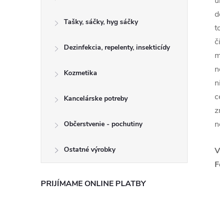
u
d
Tašky, sáčky, hyg sáčky
t
č
Dezinfekcia, repelenty, insekticídy
m
n
Kozmetika
n
c
Kancelárske potreby
z
n
Občerstvenie - pochutiny
Ostatné výrobky
V
F
PRIJÍMAME ONLINE PLATBY