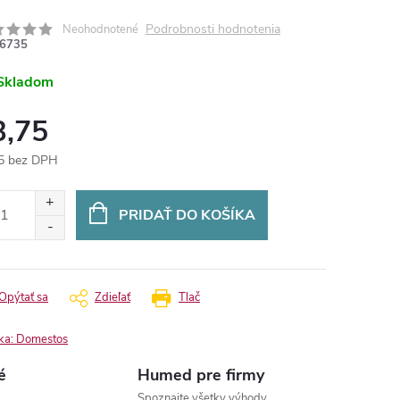
Podrobnosti hodnotenia
Neohodnotené
6735
Skladom
3,75
5 bez DPH
otková
:
PRIDAŤ DO KOŠÍKA
Opýtať sa
Zdieľať
Tlač
ka:
Domestos
é
Humed pre firmy
Spoznajte všetky výhody.