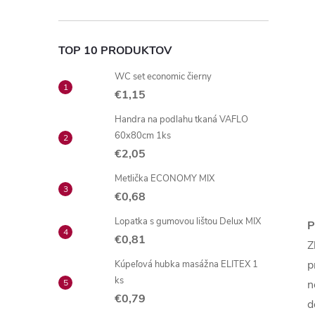
TOP 10 PRODUKTOV
WC set economic čierny
€1,15
Handra na podlahu tkaná VAFLO
60x80cm 1ks
€2,05
Metlička ECONOMY MIX
€0,68
Lopatka s gumovou lištou Delux MIX
P
€0,81
Z
p
Kúpeľová hubka masážna ELITEX 1
ks
n
€0,79
d