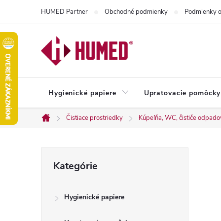
Prejsť
HUMED Partner
Obchodné podmienky
Podmienky o
na
obsah
Hygienické papiere
Upratovacie pomôcky
Čistiace prostriedky
Kúpeľňa, WC, čističe odpado
Domov
B
Preskočiť
Kategórie
kategórie
o
Hygienické papiere
č