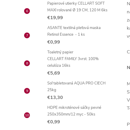
N
Papierové utierky CELLART SOFT
MAXI rolované Ø 19 CM, 120 M 6ks
n
€19,99
z
k
ASANTE textilná pleťová maska
Retinol Essence - 1 ks
v
€0,99
C
Toaletný papier
CELLART FAMILY 3vrst. 100%
celulóza 16ks
N
€5,69
Soľ tabletovaná AQUA PRO CIECH
M
25kg
S
€13,30
V
HDPE mikroténové sáčky pevné
T
250x350mm/12 myc - 50ks
€0,99
P