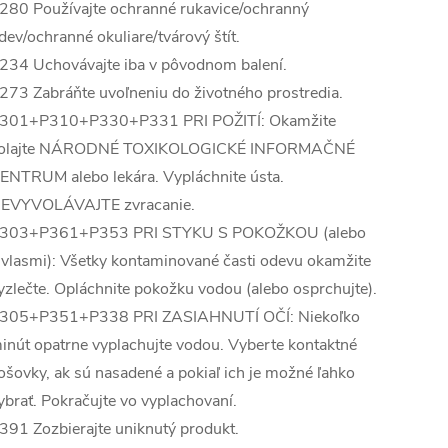
280 Používajte ochranné rukavice/ochranný
dev/ochranné okuliare/tvárový štít.
234 Uchovávajte iba v pôvodnom balení.
273 Zabráňte uvoľneniu do životného prostredia.
301+P310+P330+P331 PRI POŽITÍ: Okamžite
olajte NÁRODNÉ TOXIKOLOGICKÉ INFORMAČNÉ
ENTRUM alebo lekára. Vypláchnite ústa.
EVYVOLÁVAJTE zvracanie.
303+P361+P353 PRI STYKU S POKOŽKOU (alebo
 vlasmi): Všetky kontaminované časti odevu okamžite
yzlečte. Opláchnite pokožku vodou (alebo osprchujte).
305+P351+P338 PRI ZASIAHNUTÍ OČÍ: Niekoľko
inút opatrne vyplachujte vodou. Vyberte kontaktné
ošovky, ak sú nasadené a pokiaľ ich je možné ľahko
ybrať. Pokračujte vo vyplachovaní.
391 Zozbierajte uniknutý produkt.