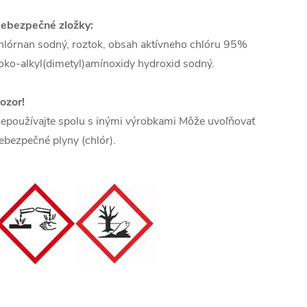
ebezpečné zložky:
hlórnan sodný, roztok, obsah aktívneho chlóru 95%
oko-alkyl(dimetyl)amínoxidy hydroxid sodný.
ozor!
epoužívajte spolu s inými výrobkami Môže uvoľňovať
ebezpečné plyny (chlór).