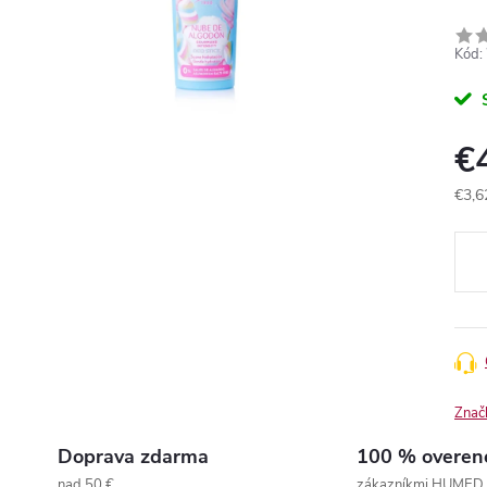
Kód:
€
€3,6
Jedn
cena
Znač
Doprava zdarma
100 % overen
nad 50 €
zákazníkmi HUMED