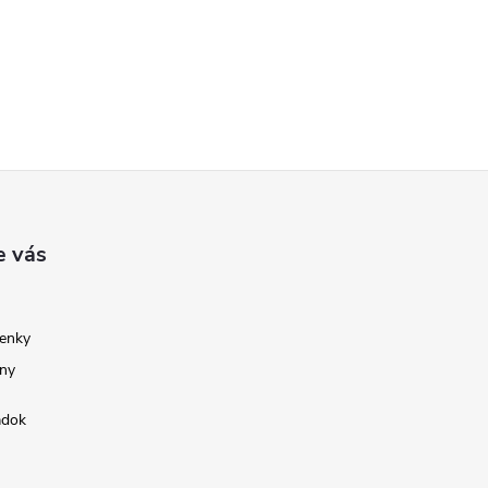
e vás
enky
ny
adok