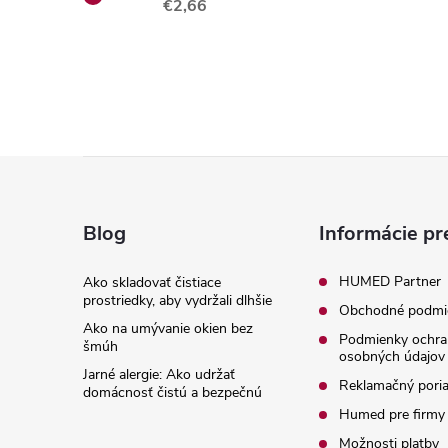
€2,66
Z
á
Blog
Informácie pr
p
HUMED Partner
Ako skladovať čistiace
prostriedky, aby vydržali dlhšie
Obchodné podmi
ä
Ako na umývanie okien bez
Podmienky ochra
šmúh
osobných údajov
t
Jarné alergie: Ako udržať
Reklamačný pori
domácnosť čistú a bezpečnú
i
Humed pre firmy
Možnosti platby