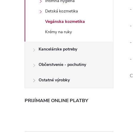
Intímna hygiena
-
Detská kozmetika
Vegánska kozmetika
-
Krémy na ruky
-
Kancelárske potreby
-
Občerstvenie - pochutiny
C
Ostatné výrobky
PRIJÍMAME ONLINE PLATBY