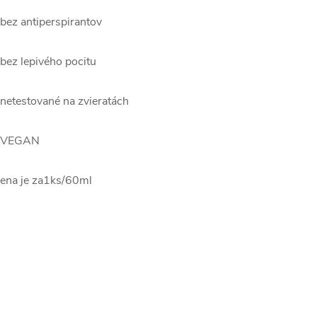
 bez antiperspirantov
 bez lepivého pocitu
 netestované na zvieratách
 VEGAN
ena je za1ks/60ml