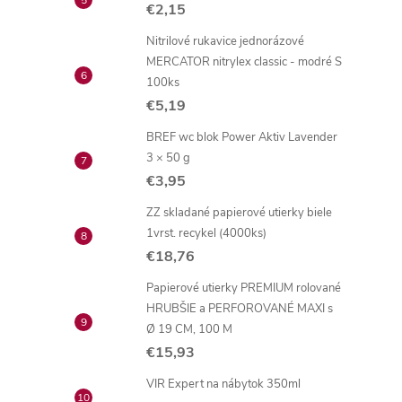
€2,15
Nitrilové rukavice jednorázové
MERCATOR nitrylex classic - modré S
100ks
€5,19
BREF wc blok Power Aktiv Lavender
3 × 50 g
€3,95
ZZ skladané papierové utierky biele
1vrst. recykel (4000ks)
€18,76
Papierové utierky PREMIUM rolované
HRUBŠIE a PERFOROVANÉ MAXI s
Ø 19 CM, 100 M
€15,93
VIR Expert na nábytok 350ml