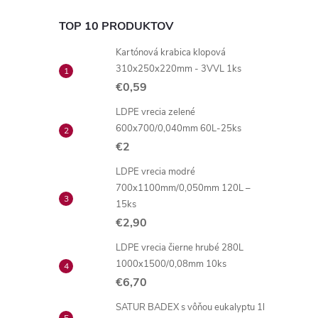
TOP 10 PRODUKTOV
Kartónová krabica klopová
310x250x220mm - 3VVL 1ks
€0,59
LDPE vrecia zelené
600x700/0,040mm 60L-25ks
€2
LDPE vrecia modré
700x1100mm/0,050mm 120L –
15ks
€2,90
LDPE vrecia čierne hrubé 280L
1000x1500/0,08mm 10ks
€6,70
SATUR BADEX s vôňou eukalyptu 1l