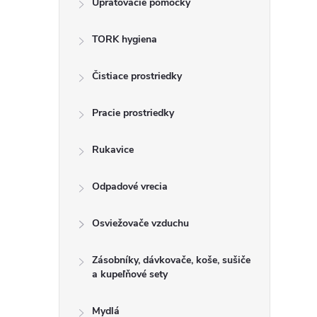
Upratovacie pomôcky
n
TORK hygiena
ý
p
Čistiace prostriedky
a
Pracie prostriedky
n
Rukavice
e
Odpadové vrecia
l
Osviežovače vzduchu
Zásobníky, dávkovače, koše, sušiče
a kupeľňové sety
Mydlá