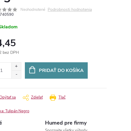
Podrobnosti hodnotenia
Neohodnotené
740590
Skladom
4,45
2 bez DPH
otková
:
PRIDAŤ DO KOŠÍKA
Opýtať sa
Zdieľať
Tlač
ka:
Tulipán Negro
é
Humed pre firmy
Spoznajte všetky výhody.