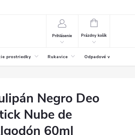
Možnosti platby
Blog
O nás
Kontakty
NÁKUPNÝ
KOŠÍK
Prázdny košík
Prihlásenie
cie prostriedky
Rukavice
Odpadové vrecia
ulipán Negro Deo
tick Nube de
lgodón 60ml