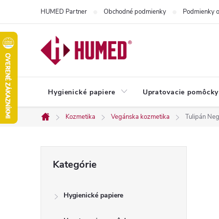
Prejsť
HUMED Partner
Obchodné podmienky
Podmienky o
na
obsah
Hygienické papiere
Upratovacie pomôcky
Kozmetika
Vegánska kozmetika
Tulipán Ne
Domov
B
Preskočiť
Kategórie
kategórie
o
Hygienické papiere
č