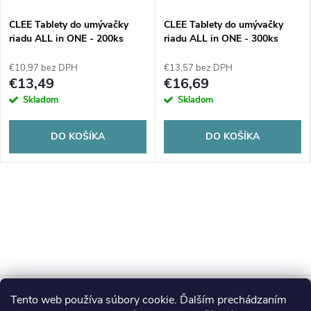
CLEE Tablety do umývačky
CLEE Tablety do umývačky
riadu ALL in ONE - 200ks
riadu ALL in ONE - 300ks
€10,97 bez DPH
€13,57 bez DPH
€13,49
€16,69
Skladom
Skladom
DO KOŠÍKA
DO KOŠÍKA
Z
Tento web používa súbory cookie. Ďalším prechádzaním
Blog