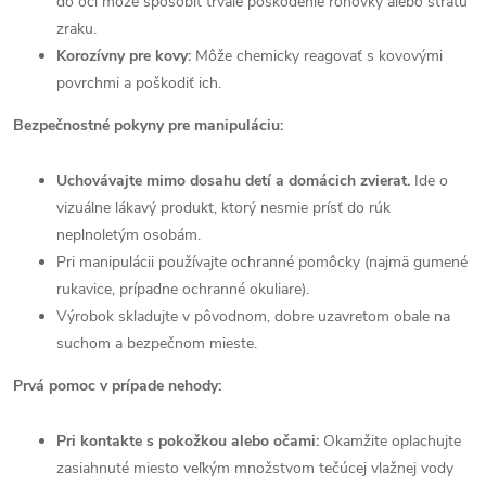
do očí môže spôsobiť trvalé poškodenie rohovky alebo stratu
zraku.
Korozívny pre kovy:
Môže chemicky reagovať s kovovými
povrchmi a poškodiť ich.
Bezpečnostné pokyny pre manipuláciu:
Uchovávajte mimo dosahu detí a domácich zvierat.
Ide o
vizuálne lákavý produkt, ktorý nesmie prísť do rúk
neplnoletým osobám.
Pri manipulácii používajte ochranné pomôcky (najmä gumené
rukavice, prípadne ochranné okuliare).
Výrobok skladujte v pôvodnom, dobre uzavretom obale na
suchom a bezpečnom mieste.
Prvá pomoc v prípade nehody:
Pri kontakte s pokožkou alebo očami:
Okamžite oplachujte
zasiahnuté miesto veľkým množstvom tečúcej vlažnej vody