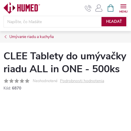
Prejsť
NÁKUPN
KOŠÍK
na
obsah
HĽADAŤ
Umývanie riadu a kuchyňa
CLEE Tablety do umývačky
riadu ALL in ONE - 500ks
Podrobnosti hodnotenia
Neohodnotené
Kód:
6870