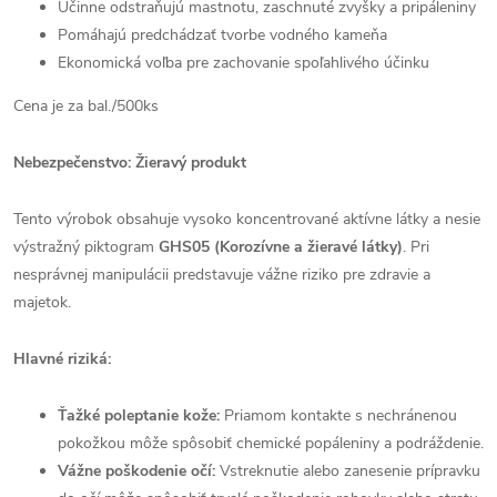
Účinne odstraňujú mastnotu, zaschnuté zvyšky a pripáleniny
Pomáhajú predchádzať tvorbe vodného kameňa
Ekonomická voľba pre zachovanie spoľahlivého účinku
Cena je za bal./500ks
Nebezpečenstvo: Žieravý produkt
Tento výrobok obsahuje vysoko koncentrované aktívne látky a nesie
výstražný piktogram
GHS05 (Korozívne a žieravé látky)
. Pri
nesprávnej manipulácii predstavuje vážne riziko pre zdravie a
majetok.
Hlavné riziká:
Ťažké poleptanie kože:
Priamom kontakte s nechránenou
pokožkou môže spôsobiť chemické popáleniny a podráždenie.
Vážne poškodenie očí:
Vstreknutie alebo zanesenie prípravku