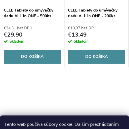
CLEE Tablety do umývačky
CLEE Tablety do umývačky
riadu ALL in ONE - 500ks
riadu ALL in ONE - 200ks
€24,31 bez DPH
€10,97 bez DPH
€29,90
€13,49
Skladom
Skladom
DO KOŠÍKA
DO KOŠÍKA
Z
Tento web používa súbory cookie. Ďalším prechádzaním
Blog