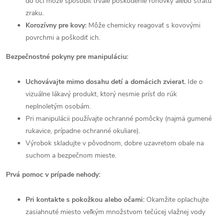
do očí môže spôsobiť trvalé poškodenie rohovky alebo stratu
zraku.
Korozívny pre kovy:
Môže chemicky reagovať s kovovými
povrchmi a poškodiť ich.
Bezpečnostné pokyny pre manipuláciu:
Uchovávajte mimo dosahu detí a domácich zvierat.
Ide o
vizuálne lákavý produkt, ktorý nesmie prísť do rúk
neplnoletým osobám.
Pri manipulácii používajte ochranné pomôcky (najmä gumené
rukavice, prípadne ochranné okuliare).
Výrobok skladujte v pôvodnom, dobre uzavretom obale na
suchom a bezpečnom mieste.
Prvá pomoc v prípade nehody:
Pri kontakte s pokožkou alebo očami:
Okamžite oplachujte
zasiahnuté miesto veľkým množstvom tečúcej vlažnej vody