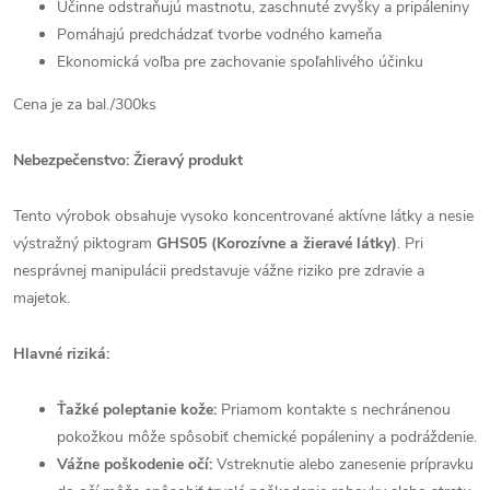
Účinne odstraňujú mastnotu, zaschnuté zvyšky a pripáleniny
Pomáhajú predchádzať tvorbe vodného kameňa
Ekonomická voľba pre zachovanie spoľahlivého účinku
Cena je za bal./300ks
Nebezpečenstvo: Žieravý produkt
Tento výrobok obsahuje vysoko koncentrované aktívne látky a nesie
výstražný piktogram
GHS05 (Korozívne a žieravé látky)
. Pri
nesprávnej manipulácii predstavuje vážne riziko pre zdravie a
majetok.
Hlavné riziká:
Ťažké poleptanie kože:
Priamom kontakte s nechránenou
pokožkou môže spôsobiť chemické popáleniny a podráždenie.
Vážne poškodenie očí:
Vstreknutie alebo zanesenie prípravku