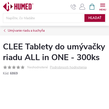
Prejsť
NÁKUPN
KOŠÍK
na
obsah
HĽADAŤ
Umývanie riadu a kuchyňa
CLEE Tablety do umývačky
riadu ALL in ONE - 300ks
Podrobnosti hodnotenia
Neohodnotené
Kód:
6869