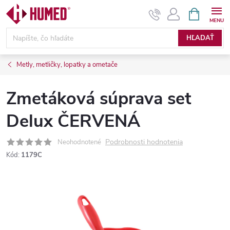
Prejsť
NÁKUPN
KOŠÍK
na
obsah
HĽADAŤ
Metly, metličky, lopatky a ometače
Zmetáková súprava set
Delux ČERVENÁ
Podrobnosti hodnotenia
Neohodnotené
Kód:
1179C