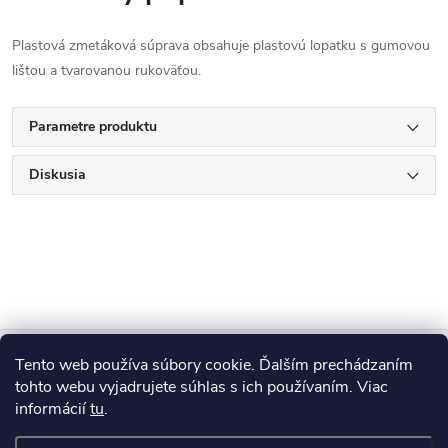
Plastová zmetáková súprava obsahuje plastovú lopatku s gumovou
lištou a tvarovanou rukoväťou.
Parametre produktu
Diskusia
Z
Tento web používa súbory cookie. Ďalším prechádzaním
Blog
á
tohto webu vyjadrujete súhlas s ich používaním. Viac
informácií
tu
.
Informácie pre vás