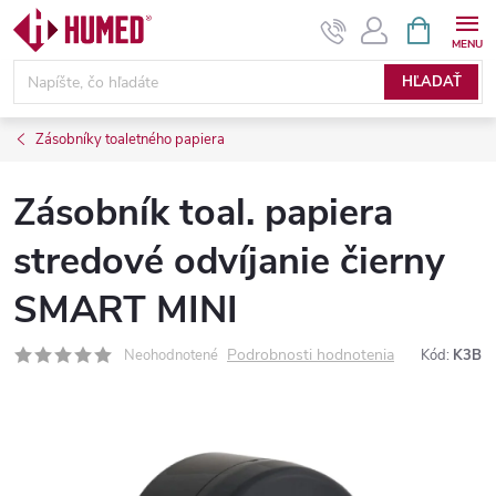
Prejsť
NÁKUPN
KOŠÍK
na
obsah
HĽADAŤ
Zásobníky toaletného papiera
Zásobník toal. papiera
stredové odvíjanie čierny
SMART MINI
Podrobnosti hodnotenia
Neohodnotené
Kód:
K3B