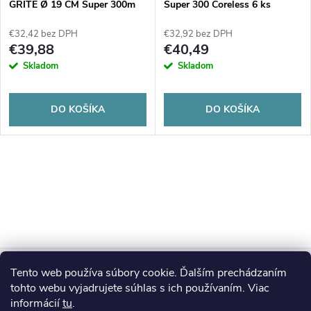
GRITE Ø 19 CM Super 300m
Super 300 Coreless 6 ks
Coreless 6 ks
€32,42 bez DPH
€32,92 bez DPH
€39,88
€40,49
Skladom
Skladom
DO KOŠÍKA
DO KOŠÍKA
Z
Tento web používa súbory cookie. Ďalším prechádzaním
Blog
á
tohto webu vyjadrujete súhlas s ich používaním. Viac
informácií
tu
.