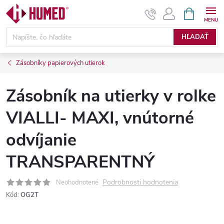
Prejsť
NÁKUPN
KOŠÍK
na
obsah
HĽADAŤ
Zásobníky papierových utierok
Zásobník na utierky v rolke
VIALLI- MAXI, vnútorné
odvíjanie
TRANSPARENTNÝ
Podrobnosti hodnotenia
Neohodnotené
Kód:
OG2T