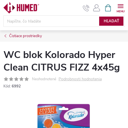
Prejsť
NÁKUPN
KOŠÍK
na
obsah
HĽADAŤ
Čistiace prostriedky
WC blok Kolorado Hyper
Clean CITRUS FIZZ 4x45g
Podrobnosti hodnotenia
Neohodnotené
Kód:
6992