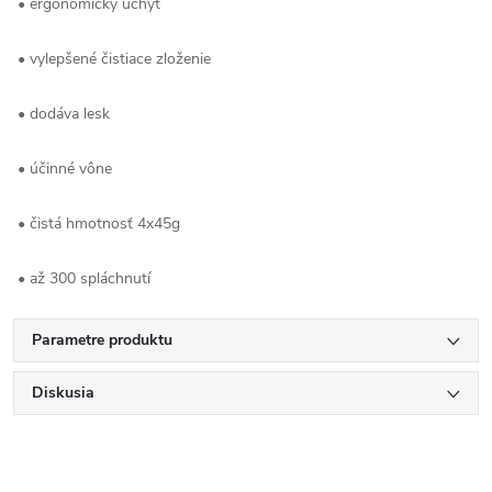
• ergonomický úchyt
• vylepšené čistiace zloženie
• dodáva lesk
• účinné vône
• čistá hmotnosť 4x45g
• až 300 spláchnutí
Parametre produktu
Diskusia