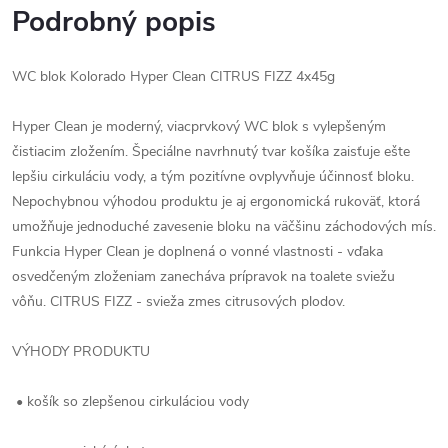
Podrobný popis
WC blok Kolorado Hyper Clean CITRUS FIZZ 4x45g
Hyper Clean je moderný, viacprvkový WC blok s vylepšeným
čistiacim zložením. Špeciálne navrhnutý tvar košíka zaisťuje ešte
lepšiu cirkuláciu vody, a tým pozitívne ovplyvňuje účinnosť bloku.
Nepochybnou výhodou produktu je aj ergonomická rukoväť, ktorá
umožňuje jednoduché zavesenie bloku na väčšinu záchodových mís.
Funkcia Hyper Clean je doplnená o vonné vlastnosti - vďaka
osvedčeným zloženiam zanecháva prípravok na toalete sviežu
vôňu. CITRUS FIZZ - svieža zmes citrusových plodov.
VÝHODY PRODUKTU
• košík so zlepšenou cirkuláciou vody