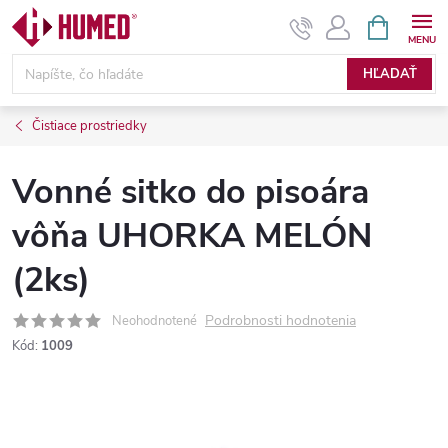
Prejsť
NÁKUPN
KOŠÍK
na
obsah
HĽADAŤ
Čistiace prostriedky
Vonné sitko do pisoára
vôňa UHORKA MELÓN
(2ks)
Podrobnosti hodnotenia
Neohodnotené
Kód:
1009