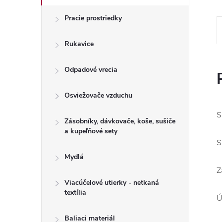
Pracie prostriedky
Rukavice
Odpadové vrecia
Osviežovače vzduchu
S
Zásobníky, dávkovače, koše, sušiče
a kupeľňové sety
S
Mydlá
Z
Viacúčelové utierky - netkaná
textília
Ú
Baliaci materiál