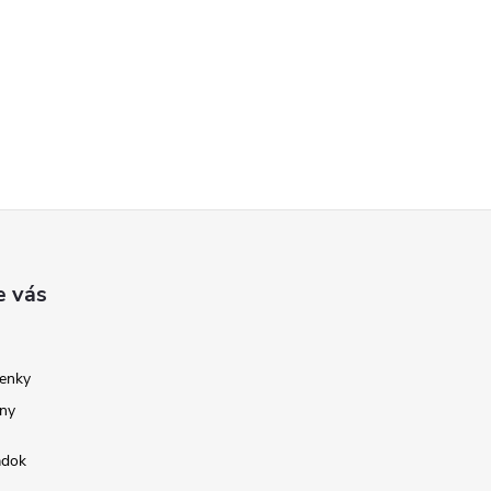
e vás
enky
ny
adok