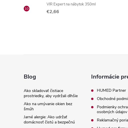
VIR Expert na nábytok 350ml
€2,66
Z
á
Blog
Informácie pr
p
HUMED Partner
Ako skladovať čistiace
prostriedky, aby vydržali dlhšie
Obchodné podmi
ä
Ako na umývanie okien bez
Podmienky ochra
šmúh
osobných údajov
t
Jarné alergie: Ako udržať
Reklamačný pori
domácnosť čistú a bezpečnú