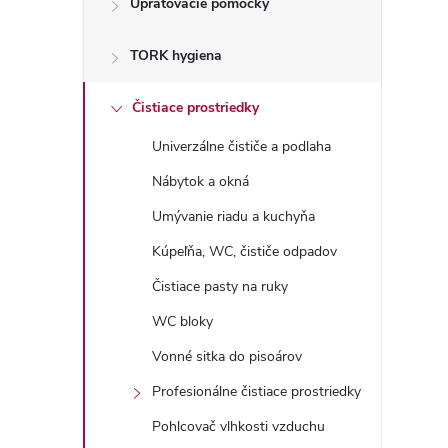
Upratovacie pomôcky
n
TORK hygiena
ý
p
Čistiace prostriedky
Univerzálne čističe a podlaha
a
Nábytok a okná
n
Umývanie riadu a kuchyňa
Kúpeľňa, WC, čističe odpadov
e
Čistiace pasty na ruky
l
WC bloky
Vonné sitka do pisoárov
Profesionálne čistiace prostriedky
Pohlcovač vlhkosti vzduchu