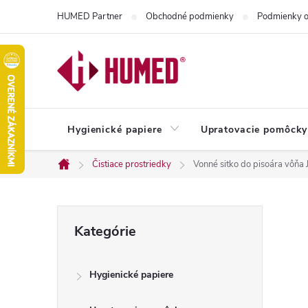
Prejsť
HUMED Partner
Obchodné podmienky
Podmienky o
na
obsah
Hygienické papiere
Upratovacie pomôcky
Čistiace prostriedky
Vonné sitko do pisoára vôň
Domov
B
Preskočiť
Kategórie
kategórie
o
Hygienické papiere
č