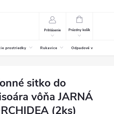
Možnosti platby
Blog
O nás
Kontakty
NÁKUPNÝ
KOŠÍK
Prázdny košík
Prihlásenie
cie prostriedky
Rukavice
Odpadové vrecia
onné sitko do
isoára vôňa JARNÁ
RCHIDEA (2ks)