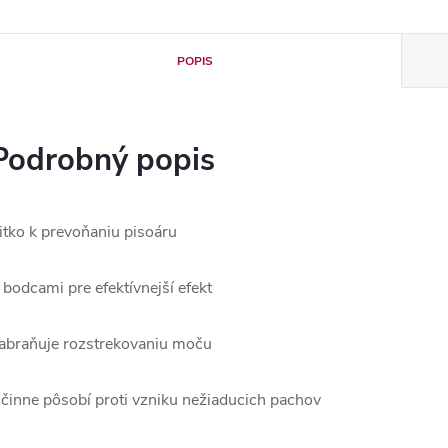
POPIS
Podrobný popis
itko k prevoňaniu pisoáru
 bodcami pre efektívnejší efekt
abraňuje rozstrekovaniu moču
činne pôsobí proti vzniku než
iaducich pachov