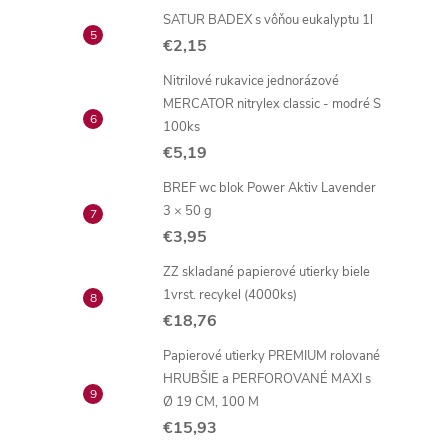
SATUR BADEX s vôňou eukalyptu 1l
€2,15
Nitrilové rukavice jednorázové
MERCATOR nitrylex classic - modré S
100ks
€5,19
BREF wc blok Power Aktiv Lavender
3 × 50 g
€3,95
ZZ skladané papierové utierky biele
1vrst. recykel (4000ks)
€18,76
Papierové utierky PREMIUM rolované
HRUBŠIE a PERFOROVANÉ MAXI s
Ø 19 CM, 100 M
€15,93