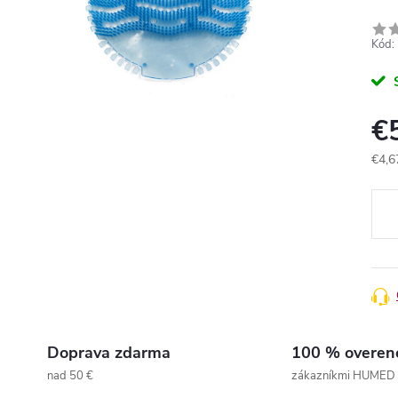
Kód:
€
€4,6
Jedn
cena
Doprava zdarma
100 % overen
nad 50 €
zákazníkmi HUMED