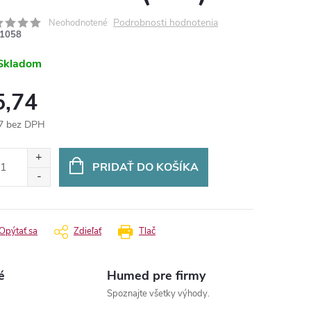
Podrobnosti hodnotenia
Neohodnotené
1058
Skladom
5,74
7 bez DPH
otková
:
PRIDAŤ DO KOŠÍKA
Opýtať sa
Zdieľať
Tlač
é
Humed pre firmy
Spoznajte všetky výhody.