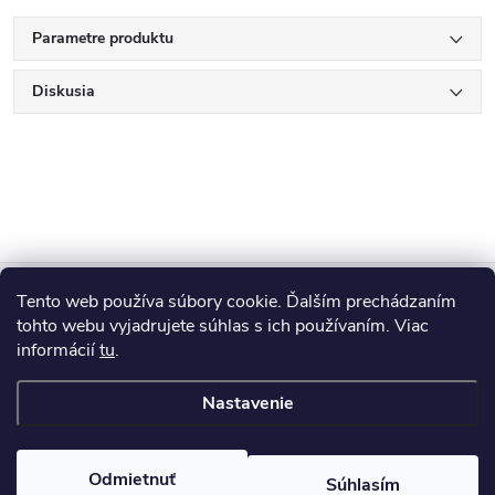
Parametre produktu
Diskusia
Z
Tento web používa súbory cookie. Ďalším prechádzaním
Blog
á
tohto webu vyjadrujete súhlas s ich používaním. Viac
informácií
tu
.
Informácie pre vás
p
Nastavenie
ä
Copyright 2026
HUMED
. Všetky práva vyhradené.
Odmietnuť
Súhlasím