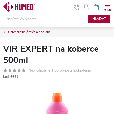
Prejsť
NÁKUPN
KOŠÍK
na
obsah
HĽADAŤ
Univerzálne čističe a podlaha
VIR EXPERT na koberce
500ml
Podrobnosti hodnotenia
Neohodnotené
Kód:
6651