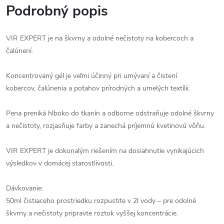
Podrobný popis
VIR EXPERT je na škvrny a odolné nečistoty na kobercoch a
čalúnení.
Koncentrovaný gél je veľmi účinný pri umývaní a čistení
kobercov, čalúnenia a poťahov prírodných a umelých textílii.
Pena preniká hlboko do tkanín a odborne odstraňuje odolné škvrny
a nečistoty, rozjasňuje farby a zanechá príjemnú kvetinovú vôňu.
VIR EXPERT je dokonalým riešením na dosiahnutie vynikajúcich
výsledkov v domácej starostlivosti.
Dávkovanie:
50ml čistiaceho prostriedku rozpustite v 2l vody – pre odolné
škvrny a nečistoty pripravte roztok vyššej koncentrácie.