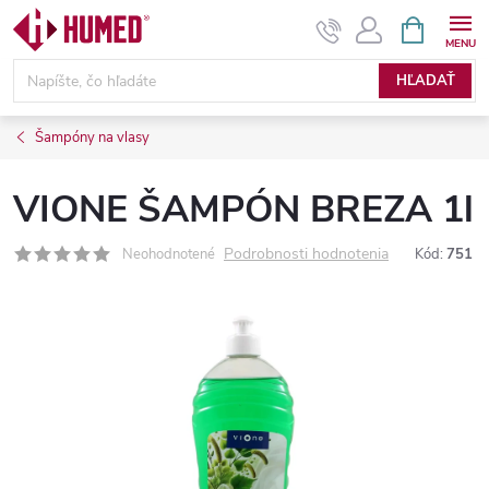
Prejsť
NÁKUPN
KOŠÍK
na
obsah
HĽADAŤ
Šampóny na vlasy
VIONE ŠAMPÓN BREZA 1l
Podrobnosti hodnotenia
Neohodnotené
Kód:
751