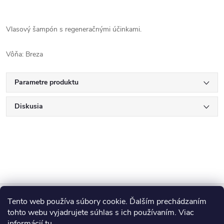
Vlasový šampón s regeneračnými účinkami.
Vôňa: Breza
Parametre produktu
Diskusia
Z
Tento web používa súbory cookie. Ďalším prechádzaním
Blog
á
tohto webu vyjadrujete súhlas s ich používaním. Viac
informácií
tu
.