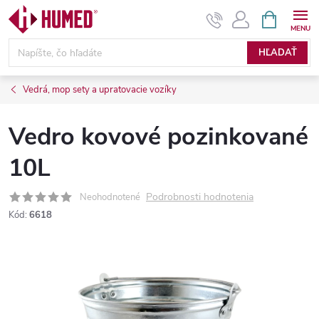
Prejsť
NÁKUPN
KOŠÍK
na
obsah
HĽADAŤ
Vedrá, mop sety a upratovacie vozíky
Vedro kovové pozinkované
10L
Podrobnosti hodnotenia
Neohodnotené
Kód:
6618