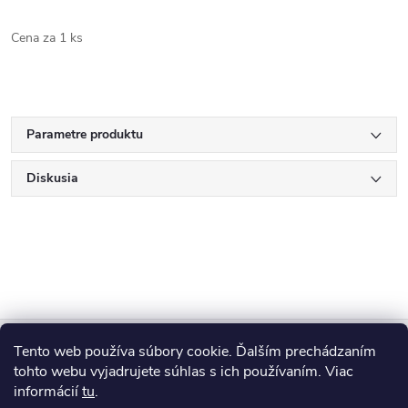
Cena za 1 ks
Parametre produktu
Diskusia
Z
Tento web používa súbory cookie. Ďalším prechádzaním
Blog
á
tohto webu vyjadrujete súhlas s ich používaním. Viac
informácií
tu
.