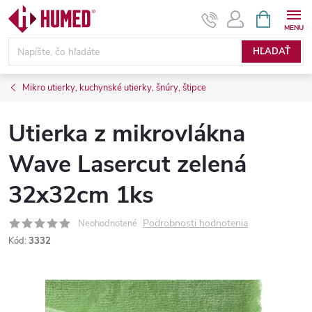
Prejsť
NÁKUPN
KOŠÍK
na
obsah
HĽADAŤ
Mikro utierky, kuchynské utierky, šnúry, štipce
Utierka z mikrovlákna
Wave Lasercut zelená
32x32cm 1ks
Podrobnosti hodnotenia
Neohodnotené
Kód:
3332