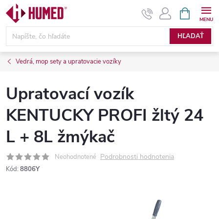
Prejsť
NÁKUPN
KOŠÍK
na
obsah
HĽADAŤ
Vedrá, mop sety a upratovacie vozíky
Upratovací vozík
KENTUCKY PROFI žltý 24
L + 8L žmýkač
Podrobnosti hodnotenia
Neohodnotené
Kód:
8806Y