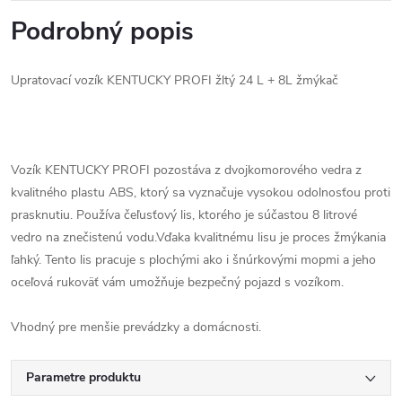
Podrobný popis
Upratovací vozík KENTUCKY PROFI žltý 24 L + 8L žmýkač
Vozík KENTUCKY PROFI pozostáva z dvojkomorového vedra z
kvalitného plastu ABS, ktorý sa vyznačuje vysokou odolnosťou proti
prasknutiu. Používa čeľusťový lis, ktorého je súčastou 8 litrové
vedro na znečistenú vodu.Vďaka kvalitnému lisu je proces žmýkania
ľahký. Tento lis pracuje s plochými ako i šnúrkovými mopmi a jeho
oceľová rukoväť vám umožňuje bezpečný pojazd s vozíkom.
Vhodný pre menšie prevádzky a domácnosti.
Parametre produktu