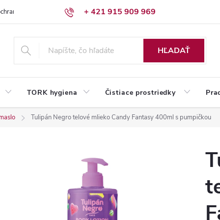
+ 421 915 909 969
chrany osobných údajov
Reklamačný poriadok
Humed pre firmy
HĽADAŤ
TORK hygiena
Čistiace prostriedky
Pra
 maslo
Tulipán Negro telové mlieko Candy Fantasy 400ml s pumpičkou
T
t
F