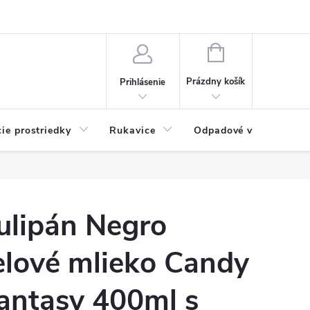
Možnosti platby
Blog
O nás
Kontakty
NÁKUPNÝ
KOŠÍK
Prázdny košík
Prihlásenie
cie prostriedky
Rukavice
Odpadové vrecia
ulipán Negro
elové mlieko Candy
antasy 400ml s