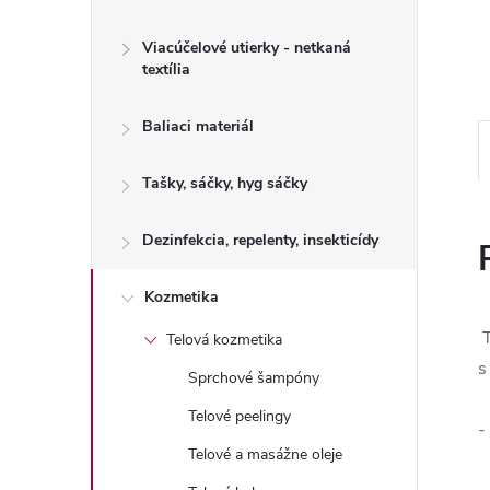
Viacúčelové utierky - netkaná
textília
Baliaci materiál
Tašky, sáčky, hyg sáčky
Dezinfekcia, repelenty, insekticídy
Kozmetika
T
Telová kozmetika
s
Sprchové šampóny
Telové peelingy
-
Telové a masážne oleje