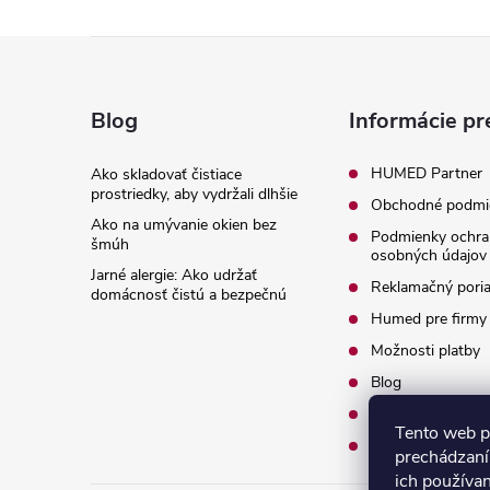
Z
á
Blog
Informácie pr
p
HUMED Partner
Ako skladovať čistiace
prostriedky, aby vydržali dlhšie
Obchodné podmi
ä
Ako na umývanie okien bez
Podmienky ochra
šmúh
osobných údajov
t
Jarné alergie: Ako udržať
Reklamačný pori
domácnosť čistú a bezpečnú
i
Humed pre firmy
Možnosti platby
e
Blog
O nás
Tento web p
Kontakty
prechádzaní
ich používa