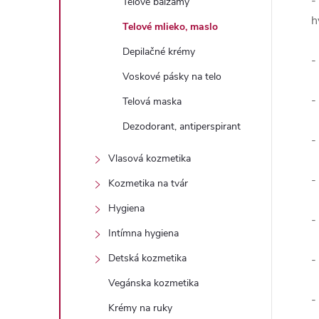
-
Telové balzamy
h
Telové mlieko, maslo
Depilačné krémy
-
Voskové pásky na telo
-
Telová maska
Dezodorant, antiperspirant
-
Vlasová kozmetika
-
Kozmetika na tvár
Hygiena
-
Intímna hygiena
Detská kozmetika
-
Vegánska kozmetika
-
Krémy na ruky