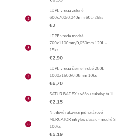
€0,59
LDPE vrecia zelené
600x700/0,040mm 60L-25ks
€2
LDPE vrecia modré
700x1100mm/0,050mm 120L –
15ks
€2,90
LDPE vrecia čierne hrubé 280L
1000x1500/0,08mm 10ks
€6,70
SATUR BADEX s vôňou eukalyptu 1l
€2,15
Nitrilové rukavice jednorázové
MERCATOR nitrylex classic - modré S
100ks
€5,19