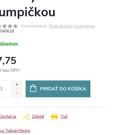
umpičkou
Podrobnosti hodnotenia
Neohodnotené
740618
Skladom
7,75
0 bez DPH
otková
:
PRIDAŤ DO KOŠÍKA
Opýtať sa
Zdieľať
Tlač
ka:
Tulipán Negro