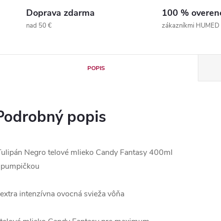
Doprava zdarma
100 % overen
nad 50 €
zákazníkmi HUMED
POPIS
Podrobný popis
ulipán Negro telové mlieko Candy Fantasy 400ml
 pumpičkou
 extra intenzívna ovocná svieža vôňa