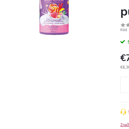
p
Kód:
€
€6,3
Jedn
cena
Znač