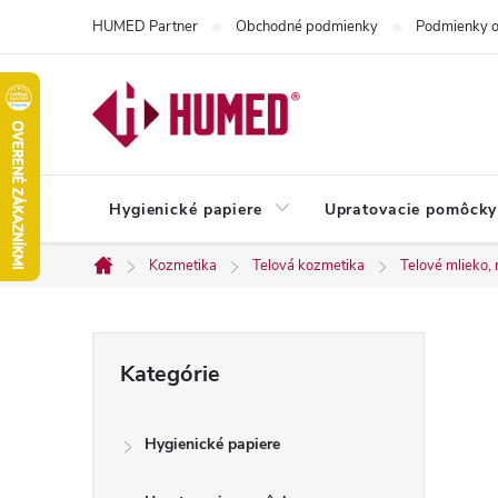
Prejsť
HUMED Partner
Obchodné podmienky
Podmienky o
na
obsah
Hygienické papiere
Upratovacie pomôcky
Kozmetika
Telová kozmetika
Telové mlieko,
Domov
B
Preskočiť
Kategórie
kategórie
o
Hygienické papiere
č