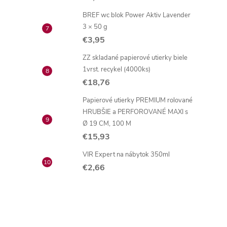
BREF wc blok Power Aktiv Lavender
3 × 50 g
€3,95
ZZ skladané papierové utierky biele
1vrst. recykel (4000ks)
€18,76
Papierové utierky PREMIUM rolované
HRUBŠIE a PERFOROVANÉ MAXI s
Ø 19 CM, 100 M
€15,93
VIR Expert na nábytok 350ml
€2,66