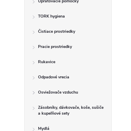
Upratovacie pomôcky
n
TORK hygiena
ý
p
Čistiace prostriedky
a
Pracie prostriedky
n
Rukavice
e
Odpadové vrecia
l
Osviežovače vzduchu
Zásobníky, dávkovače, koše, sušiče
a kupeľňové sety
Mydlá