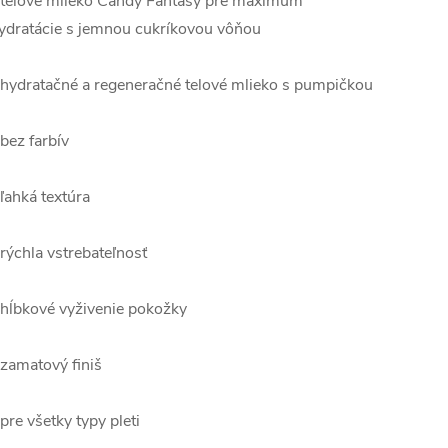
 telové mlieko Candy Fantasy pre maximum
ydratácie s jemnou cukríkovou vôňou
 hydratačné a regeneračné telové mlieko s pumpičkou
 bez farbív
 ľahká textúra
 rýchla vstrebateľnosť
 hĺbkové vyživenie pokožky
 zamatový finiš
 pre všetky typy pleti