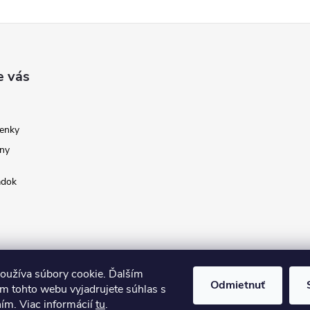
e vás
enky
ny
adok
oužíva súbory cookie. Ďalším
Odmietnuť
m tohto webu vyjadrujete súhlas s
ním. Viac informácií
tu
.